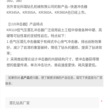
360、380
另外宣化科瑞钻孔机械有限公司的新产品--快速冲击器
KR345A、KR355A、KR360A、KR380A也已经上市。
【110冲击器】产品特点
KR110低气压潜孔冲击器广泛适用岩土工程中穿凿各种中硬、高
硬等可钻性差的坚韧性岩石，特点如下：
1.低气压潜孔冲击器属于有阀式中心排气冲击器，排出岩粉效果
好，减少了岩渣的重复破碎，降低了钻头的磨损，提高了钻进效
率；
2. 采用凿岩理论设计冲击器的内部结构尺寸，使冲击器获得理
想的能量传递，单次冲击功大、凿岩速度更快、耗风量更低。
如果你对
此产品
感兴趣，想了解更详细的产品信息，填写下表直接与厂家
联系：