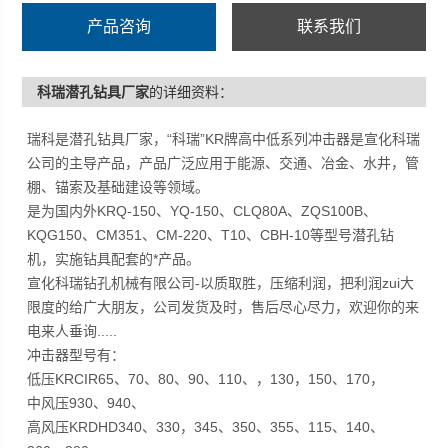
产品咨询
联系我们
科瑞潜孔钻具厂家
的详细资料：
瑞科是潜孔钻具厂家，“科瑞”KR牌高中低系列冲击器是宣化科瑞
公司的主导产品，产品广泛应用于能源、交通、冶金、水井，管
棚、锚索及基础建设等领域。
是为国内外KRQ-150、YQ-150、CLQ80A、ZQS100B、
KQG150、CM351、CM-220、T10、CBH-10等型号潜孔钻
机，实施钻具配套的*产品。
宣化科瑞钻孔机械有限公司-以质取胜，压缩利润，把利润zui大
限度的给广大朋友，公司发货及时，售后尽心尽力，欢迎你的来
电来人垂询.....
冲击器型号有：
低压KRCIR65、70、80、90、110、，130，150、170，
中风压930、940、
高风压KRDHD340、330，345、350、355、115、140、