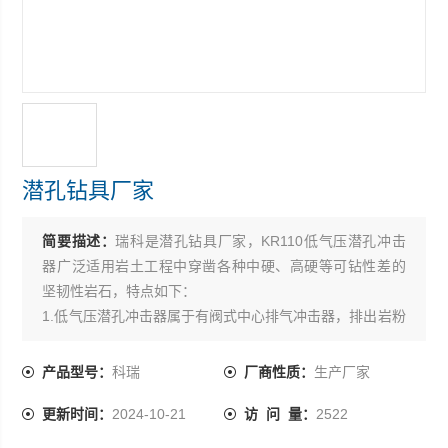
潜孔钻具厂家
简要描述：
瑞科是潜孔钻具厂家，KR110低气压潜孔冲击
器广泛适用岩土工程中穿凿各种中硬、高硬等可钻性差的
坚韧性岩石，特点如下：
1.低气压潜孔冲击器属于有阀式中心排气冲击器，排出岩粉
效果好，减少了岩渣的重复破碎，降低了钻头的磨损，提
高了钻进效率；
产品型号：
科瑞
厂商性质：
生产厂家
2. 采用凿岩理论设计冲击器的内部结构尺寸，使冲击器获
更新时间：
2024-10-21
访 问 量：
2522
得理想的能量传递，单次冲击功大、凿岩速度更快、耗风
量更低；