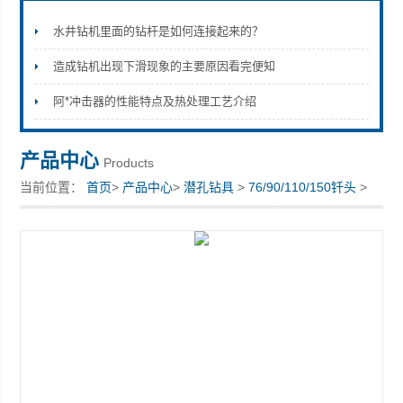
水井钻机里面的钻杆是如何连接起来的？
造成钻机出现下滑现象的主要原因看完便知
宣化县瑞科钻孔机械厂
阿*冲击器的性能特点及热处理工艺介绍
产品中心
Products
当前位置：
首页
>
产品中心
>
潜孔钻具
>
76/90/110/150钎头
>
潜孔钻具厂家