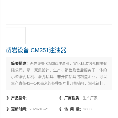
凿岩设备 CM351注油器
简要描述：
凿岩设备 CM351注油器，宣化科瑞钻孔机械有
限公司，是一家集设计、生产、销售及售后服务于一体的
小型潜孔钻机、潜孔钻具、非开挖钻具的制造企业，可以
生产直径42—140毫米的各种型号非开挖钻杆、潜孔钻杆、
石油钻杆、地质钻杆、锚固钻杆，以及非开挖导向钻头、
分动器、变径接头等非开挖钻具。
产品型号：
厂商性质：
生产厂家
更新时间：
2024-10-21
访 问 量：
2803