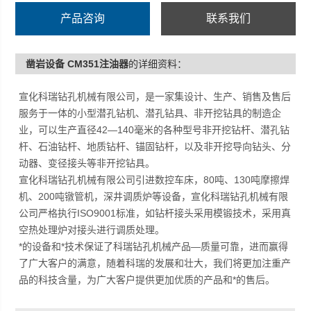
产品咨询
联系我们
凿岩设备 CM351注油器
的详细资料：
宣化科瑞钻孔机械有限公司，是一家集设计、生产、销售及售后
服务于一体的小型潜孔钻机、潜孔钻具、非开挖钻具的制造企
业，可以生产直径42—140毫米的各种型号非开挖钻杆、潜孔钻
杆、石油钻杆、地质钻杆、锚固钻杆，以及非开挖导向钻头、分
动器、变径接头等非开挖钻具。
宣化科瑞钻孔机械有限公司引进数控车床，80吨、130吨摩擦焊
机、200吨镦管机，深井调质炉等设备，宣化科瑞钻孔机械有限
公司严格执行ISO9001标准，如钻杆接头采用模锻技术，采用真
空热处理炉对接头进行调质处理。
*的设备和*技术保证了科瑞钻孔机械产品—质量可靠，进而赢得
了广大客户的满意，随着科瑞的发展和壮大，我们将更加注重产
品的科技含量，为广大客户提供更加优质的产品和*的售后。