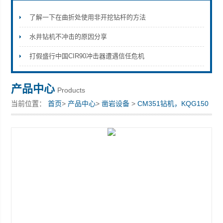
了解一下在曲折处使用非开挖钻杆的方法
水井钻机不冲击的原因分享
宣化县瑞科钻孔机械厂
打假盛行中国CIR90冲击器遭遇信任危机
产品中心
Products
当前位置：
首页
>
产品中心
>
凿岩设备
>
CM351钻机，KQG150
钻机
> 凿岩设备 CM351注油器