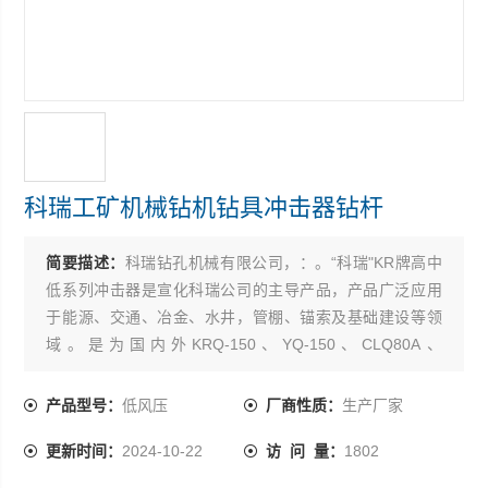
科瑞工矿机械钻机钻具冲击器钻杆
简要描述：
科瑞钻孔机械有限公司，：。“科瑞"KR牌高中
低系列冲击器是宣化科瑞公司的主导产品，产品广泛应用
于能源、交通、冶金、水井，管棚、锚索及基础建设等领
域。是为国内外KRQ-150、YQ-150、CLQ80A、
ZQS100B、KQG150、CM351、CM-220、T10、CBH-10
等型号潜孔钻机，实施钻具配套的*产品。宣化科瑞钻孔机
产品型号：
低风压
厂商性质：
生产厂家
械有限公司-以质取胜，压缩利润，把利润
更新时间：
2024-10-22
访 问 量：
1802