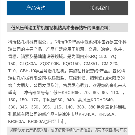
产品咨询
联系我们
低风压科瑞工矿机械钻机钻具冲击器钻杆
的详细资料：
科瑞钻孔机械有限公，。“科瑞"KR牌高中低系列冲击器是宣化科
瑞公司的主导产品，产品广泛应用于能源、交通、冶金、水井，
管棚、锚索及基础建设等领域。是为国内外KRQ-150、YQ-
150、CLQ80A、ZQS100B、KQG150、CM351、CM-220、
T10、CBH-10等型号潜孔钻机，实施钻具配套的*产品。宣化科
瑞钻孔机械有限公司-以质取胜，压缩利润，把利润zui大限度的
给广大朋友，公司发货及时，售后尽心尽力，欢迎你的来电来人
垂询..... 冲击器型号有：低压KRCIR65、70、80、90、110、，
130，150、170，中风压930、940、高风压KRDHD340、
330，345、350、355、115、140、360、380 另外宣化科瑞钻
孔机械有限公司的新产品--快速冲击器KR345A、KR355A、
KR360A、KR380A也已经上市。
如果你对
此产品
感兴趣，想了解更详细的产品信息，填写下表直接与厂家