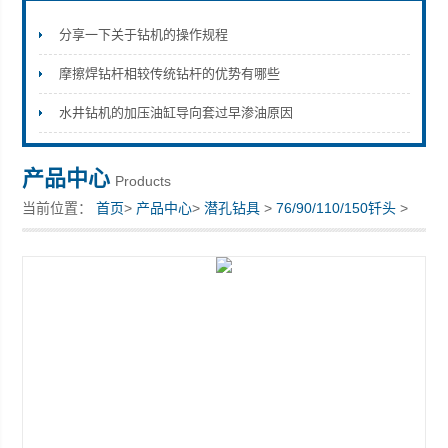
分享一下关于钻机的操作规程
摩擦焊钻杆相较传统钻杆的优势有哪些
宣化县瑞科钻孔机械厂
水井钻机的加压油缸导向套过早渗油原因
产品中心
Products
当前位置：
首页
>
产品中心
>
潜孔钻具
>
76/90/110/150钎头
>
科瑞工矿机械钻机钻具冲击器钻杆