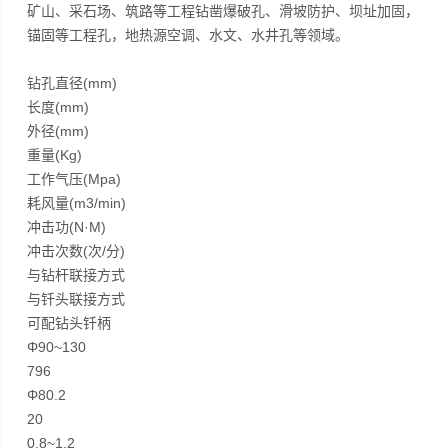
矿山、采石场、筑路等工程钻凿爆破孔、滑坡防护、坝址加固，
锚固等工程孔，地热源空调、水文、水井孔等领域。
钻孔直径(mm)
长度(mm)
外径(mm)
重量(Kg)
工作气压(Mpa)
耗风量(m3/min)
冲击功(N·M)
冲击次数(次/分)
与钻杆联接方式
与钎头联接方式
可配钻头钎柄
Φ90~130
796
Φ80.2
20
0.8~1.2