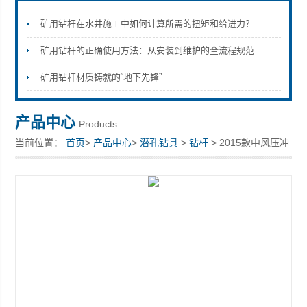
矿用钻杆在水井施工中如何计算所需的扭矩和给进力？
矿用钻杆的正确使用方法：从安装到维护的全流程规范
宣化县瑞科钻孔机械厂
矿用钻杆材质铸就的“地下先锋”
产品中心
Products
当前位置：
首页
>
产品中心
>
潜孔钻具
>
钻杆
> 2015款中风压冲
击器钎头生产厂家宣化科瑞