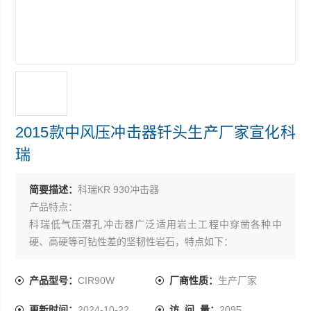
2015款中风压冲击器钎头生产厂家宣化科
瑞
简要描述：
科瑞KR 930冲击器
产品特点：
科瑞低气压潜孔冲击器广泛适用岩土工程中穿凿各种中
硬、高硬等可钻性差的坚韧性岩石，特点如下：
1、KR930中气压潜孔冲击器属于有阀式中心排气冲击器，
排出岩粉效果好，减少了岩渣的重复破碎，降低了钻头的
产品型号：
CIR90W
厂商性质：
生产厂家
磨损，提高了钻进效率；
更新时间：
2024-10-22
访 问 量：
2095