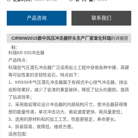
2、采用凿岩理论设计冲击器的内部结构尺寸，使冲击器获
得理想的能量传递，单次冲击功大、凿岩速度更快、耗风
量更低；
产品咨询
联系我们
3、选用*质的
CIR90W2015款中风压冲击器钎头生产厂家宣化科瑞
的详细资
料：
科瑞KR 930冲击器
产品特点：
科瑞低气压潜孔冲击器广泛适用岩土工程中穿凿各种中硬、高硬
等可钻性差的坚韧性岩石，特点如下：
1、KR930中气压潜孔冲击器属于有阀式中心排气冲击器，排出
岩粉效果好，减少了岩渣的重复破碎，降低了钻头的磨损，提高
了钻进效率；
2、采用凿岩理论设计冲击器的内部结构尺寸，使冲击器获得理
想的能量传递，单次冲击功大、凿岩速度更快、耗风量更低；
3、选用的原材料和的加工工艺，性能更稳定，寿命更长。
4、拆装容易，故障低，维修方便。
适用范围：