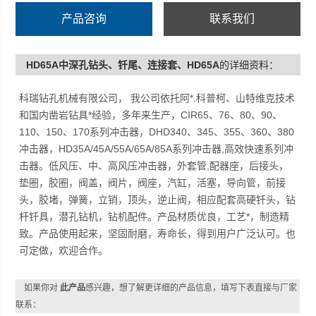
产品咨询
联系我们
HD65A中深孔钻头、钎尾、连接套、HD65A
的详细资料：
科瑞钻孔机械有限公司， 我公司依托阿*.科普柯、山特维克技术
和国内凿岩钻具*经验，多年来生产，CIR65、76、80、90、
110、150、170系列冲击器，DHD340、345、355、360、380
冲击器，HD35A/45A/55A/65A/85A系列冲击器,高效快速系列冲
击器。低风压、中、高风压冲击器，外套管,配器座，后接头，
垫圈，胶圈，阀盖，阀片，阀座，汽缸，活塞，导向管，前接
头，胶堵，弹簧，立销，顶头，逆止阀，相应配套高硬钎头，钻
杆钎具，潜孔钻机，钻机配件。产品材质优良，工艺*，制造精
致。产品使用起来，坚固耐磨，寿命长，得到用户广泛认可。也
可定做，欢迎合作。
如果你对
此产品
感兴趣，想了解更详细的产品信息，填写下表直接与厂家
联系：