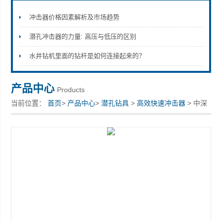
冲击器价格因素解析及市场趋势
潜孔冲击器的力量: 高压与低压的区别
宣化县瑞科钻孔机械厂
水井钻机里面的钻杆是如何连接起来的？
产品中心
Products
当前位置：
首页
>
产品中心
>
潜孔钻具
>
高效快速冲击器
> 中深
孔钻头、钎尾、连接套、HD65A