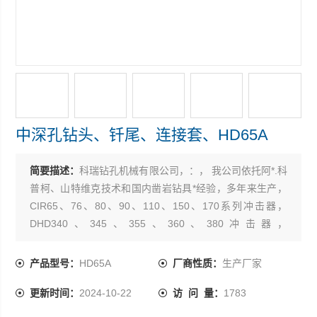
中深孔钻头、钎尾、连接套、HD65A
简要描述：
科瑞钻孔机械有限公司，：， 我公司依托阿*.科
普柯、山特维克技术和国内凿岩钻具*经验，多年来生产，
CIR65、76、80、90、110、150、170系列冲击器，
DHD340、345、355、360、380冲击器，
HD35A/45A/55A/65A/85A系列冲击器,高效快速系列冲击
器。低风压、中、高风压冲击器，外套管,配器座，后接
产品型号：
HD65A
厂商性质：
生产厂家
头，垫圈，胶圈，阀盖，阀片，阀座，
更新时间：
2024-10-22
访 问 量：
1783