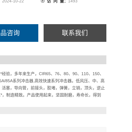
：
2024-10-22
访 问 量：
1493
产品咨询
联系我们
，多年来生产，CIR65、76、80、90、110、150、
55A/65A/85A系列冲击器,高效快速系列冲击器。低风压、中、高
，活塞，导向管，前接头，胶堵，弹簧，立销，顶头，逆止
*，制造精致。产品使用起来，坚固耐磨，寿命长，得到