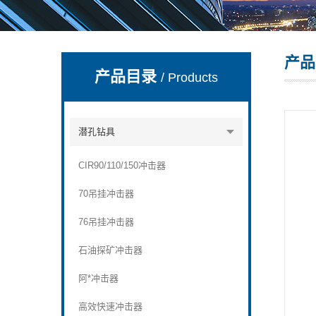
产品
宣化县瑞科钻孔机械厂
产品目录
/ Products
潜孔钻具
CIR90/110/150冲击器
70吊挂冲击器
76吊挂冲击器
石油探矿冲击器
阿*冲击器
高效快速冲击器