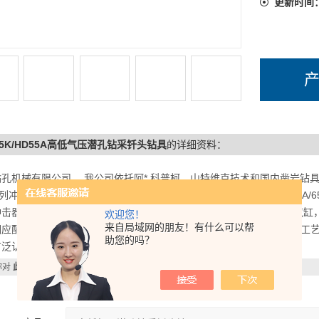
更新时间
55K/HD55A高低气压潜孔钻采钎头钻具
的详细资料：
孔机械有限公司， 我公司依托阿*.科普柯、山特维克技术和国内凿岩钻具*经验
系列冲击器，DHD340、345、355、360、380冲击器，HD35A/45A/
冲击器，外套管,配器座，后接头，垫圈，胶圈，阀盖，阀片，阀座，汽缸
欢迎您！
来自局域网的朋友！有什么可以帮
相应配套高硬钎头，钻杆钎具，潜孔钻机，钻机配件。产品材质优良，工艺
助您的吗？
广泛认可。也可定做，欢迎合作。
你对
此产品
感兴趣，想了解更详细的产品信息，填写下表直接与厂家联系：