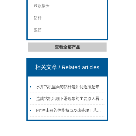
过渡接头
钻杆
跟管
查看全部产品
相关文章
/ Related articles
水井钻机里面的钻杆是如何连接起来的？
造成钻机出现下滑现象的主要原因看完便知
阿*冲击器的性能特点及热处理工艺介绍