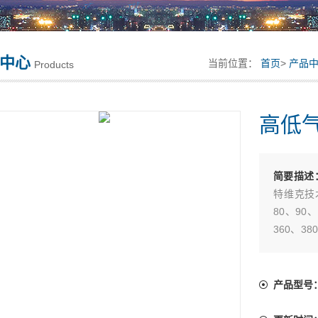
中心
当前位置：
首页
>
产品
Products
高低
简要描述
特维克技
80、90
360、38
速系列冲
接头，垫
前接头，
产品型号