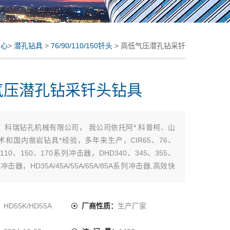
中心
>
潜孔钻具
>
76/90/110/150钎头
> 高低气压潜孔钻采钎
头钻具
气压潜孔钻采钎头钻具
：
科瑞钻孔机械有限公司， 我公司依托阿*.科普柯、山
术和国内凿岩钻具*经验，多年来生产，CIR65、76、
、110、150、170系列冲击器，DHD340、345、355、
0冲击器，HD35A/45A/55A/65A/85A系列冲击器,高效快
击器。低风压、中、高风压冲击器，外套管,配器座，后
圈，胶圈，阀盖，阀片，阀座，汽缸，活塞，导向管，
胶
：
HD55K/HD55A
厂商性质：
生产厂家