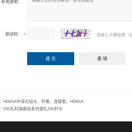
补充说明：
验证码：
请输入计算结果（
：
HD65A中深孔钻头、钎尾、连接套、HD65A
：
200孔科瑞凿岩系列潜孔200钎头