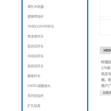
潜孔冲击器
摩擦焊钻杆
76/90/110/150钎头
黑金刚钎头
低风压钎头
HD
中风压钎头
科瑞钻
高风压钎头
170
风压
跟管钎头
阀，
用户
CM351减震接头
如果
非开挖钻杆
扩孔钻具