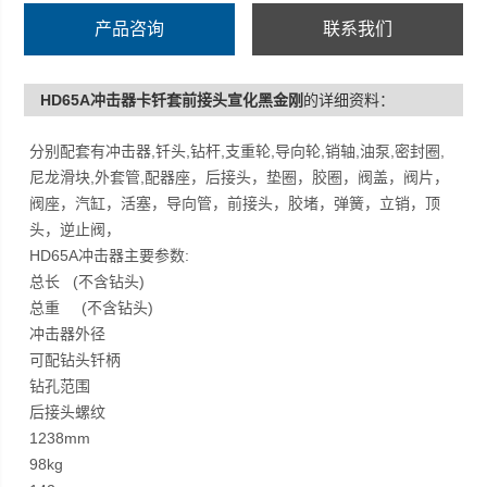
产品咨询
联系我们
HD65A冲击器卡钎套前接头宣化黑金刚
的详细资料：
分别配套有冲击器,钎头,钻杆,支重轮,导向轮,销轴,油泵,密封圈,
尼龙滑块,外套管,配器座，后接头，垫圈，胶圈，阀盖，阀片，
阀座，汽缸，活塞，导向管，前接头，胶堵，弹簧，立销，顶
头，逆止阀，
HD65A冲击器主要参数:
总长 (不含钻头)
总重 (不含钻头)
冲击器外径
可配钻头钎柄
钻孔范围
后接头螺纹
1238mm
98kg