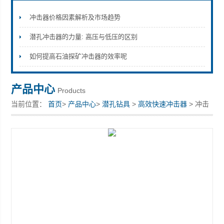
冲击器价格因素解析及市场趋势
潜孔冲击器的力量: 高压与低压的区别
宣化县瑞科钻孔机械厂
如何提高石油探矿冲击器的效率呢
产品中心
Products
当前位置：
首页
>
产品中心
>
潜孔钻具
>
高效快速冲击器
> 冲击
器卡钎套前接头宣化黑金刚