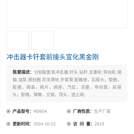
冲击器卡钎套前接头宣化黑金刚
简要描述：
分别配套有冲击器,钎头,钻杆,支重轮,导向轮,销
轴,油泵,密封圈,尼龙滑块,外套管,配器座，后接头，垫圈，
胶圈，阀盖，阀片，阀座，汽缸，活塞，导向管，前接
头，胶堵，弹簧，立销，顶头，逆止阀，
产品型号：
HD65A
厂商性质：
生产厂家
更新时间：
2024-10-22
访 问 量：
2619