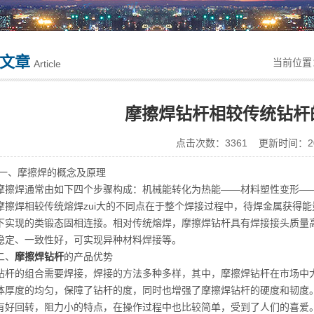
文章
当前位
Article
摩擦焊钻杆相较传统钻杆
点击次数：3361 更新时间：201
摩擦焊的概念及原理
焊通常由如下四个步骤构成：机械能转化为热能——材料塑性变形——
焊相较传统熔焊zui大的不同点在于整个焊接过程中，待焊金属获得能
下实现的类锻态固相连接。相对传统熔焊，摩擦焊钻杆具有焊接接头质量
稳定、一致性好，可实现异种材料焊接等。
、
摩擦焊钻杆
的产品优势
的组合需要焊接，焊接的方法多种多样，其中，摩擦焊钻杆在市场中大
体厚度的均匀，保障了钻杆的度，同时也增强了摩擦焊钻杆的硬度和韧度
有好回转，阻力小的特点，在操作过程中也比较简单，受到了人们的喜爱