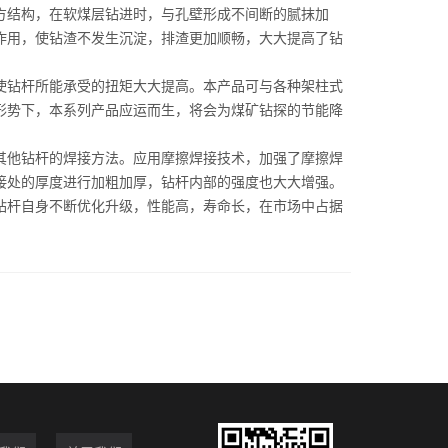
结构，在软煤层钻进时，与孔壁形成不间断的腻抹加
作用，使钻渣不发生沉淀，排渣更加顺畅，大大提高了钻
使钻杆所能承受的扭矩大大提高。本产品可与各种架柱式
形势下，本系列产品应运而生，将会为煤矿钻探的节能降
他钻杆的焊接方法。应用摩擦焊接技术，加强了摩擦焊
接处的厚度进行加粗加厚，钻杆内部的强度也大大增强。
杆自身不断优化升级，性能高，寿命长，在市场中占据