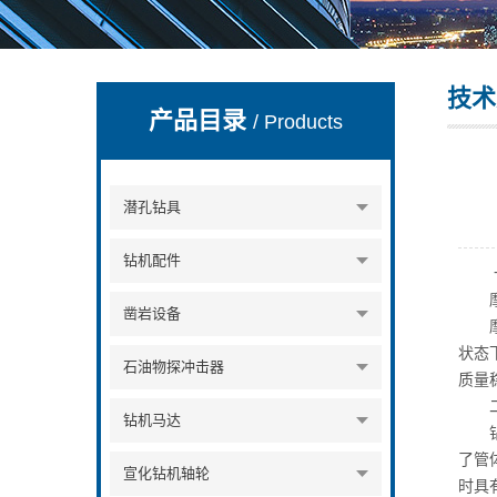
技术
宣化县瑞科钻孔机械厂
产品目录
/ Products
潜孔钻具
钻机配件
一、
摩擦
凿岩设备
摩擦
状态
石油物探冲击器
质量
二
钻机马达
钻杆
了管
宣化钻机轴轮
时具