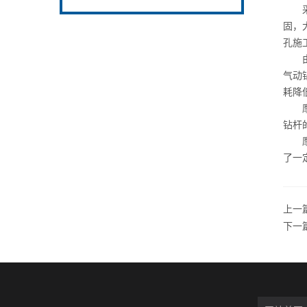
采用
固，
孔施
由
气动
耗降
摩擦
钻杆
摩擦
了一
上一
下一