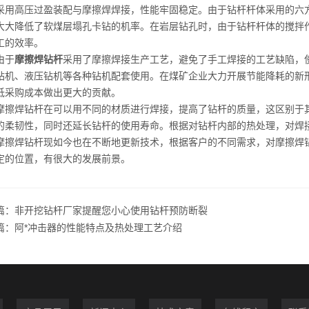
高压过盈装配与摩擦焊焊接，性能牢固稳定。由于钻杆杆体采用的六方
大大降低了软煤层塌孔卡钻的机率。在岩层钻孔时，由于钻杆杆体的搅拌
工的效率。
于
摩擦焊钻杆
采用了摩擦焊接生产工艺，避免了手工焊接的工艺缺陷，
钻机、液压钻机等各种钻机配套使用。在煤矿企业大力开展节能降耗的新
低采购成本做出更大的贡献。
焊钻杆在可以用不同的材质进行焊接，提高了钻杆的质量，这区别于其
的柔韧性，同时还延长钻杆的使用寿命。根据对钻杆内部的热处理，对焊
焊钻杆现如今也在不断地更新技术，根据客户的不同需求，对摩擦焊钻
定的位置，有很大的发展前景。
篇：
非开挖钻杆厂家提醒您小心使用钻杆预防断裂
篇：
阿*冲击器的性能特点及热处理工艺介绍