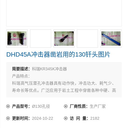
DHD45A冲击器凿岩用的130钎头图片
简要描述：
科瑞KR345K冲击器
产品特点：
科瑞高气压潜孔冲击器具有动作快，冲击功大、耗气少、
寿命长等优点。广泛应用于岩土工程中穿凿各种中硬、高
硬等可钻性差的坚韧性岩石，其特点如下:
1、该类冲击器设计有强吹风系统，可以将所有的高压气体
产品型号：
Ø130孔径
厂商性质：
生产厂家
都用于排渣，做到使孔底清洁的目的；
更新时间：
2024-10-22
访 问 量：
2182
2、经硬化处理的耐磨外套管可以调头使用，因此可延长更
换期。设计有调气塞，可以根据岩石硬度、耐磨性，可钻