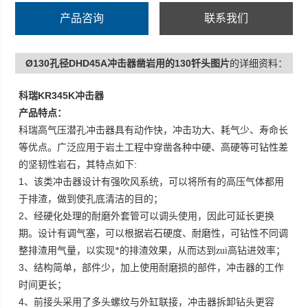
性不同调整排渣用气量，以实
产品咨询
联系我们
Ø130孔径DHD45A冲击器凿岩用的130钎头图片
的详细资料：
KR345K
科瑞
冲击器
产品特点：
科瑞高气压潜孔冲击器具有动作快，冲击功大、耗气少、寿命长
等优点。广泛应用于岩土工程中穿凿各种中硬、高硬等可钻性差
:
的坚韧性岩石，其特点如下
1
、该类冲击器设计有强吹风系统，可以将所有的高压气体都用
于排渣，做到使孔底清洁的目的；
2
、经硬化处理的耐磨外套管可以调头使用，因此可延长更换
期。设计有调气塞，可以根据岩石硬度、耐磨性，可钻性不同调
整排渣用气量，以实现*的排渣效果，从而达到zui高钻进效率；
3
、结构简单，部件少，加上使用耐磨损的部件，冲击器的工作
时间更长；
4
、前接头采用了多头螺纹与外缸联接，冲击器拆卸钻头更容