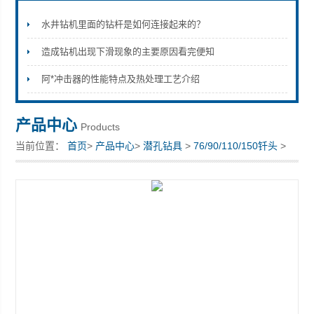
水井钻机里面的钻杆是如何连接起来的？
造成钻机出现下滑现象的主要原因看完便知
宣化县瑞科钻孔机械厂
阿*冲击器的性能特点及热处理工艺介绍
产品中心
Products
当前位置：
首页
>
产品中心
>
潜孔钻具
>
76/90/110/150钎头
>
DHD45A冲击器凿岩用的130钎头图片