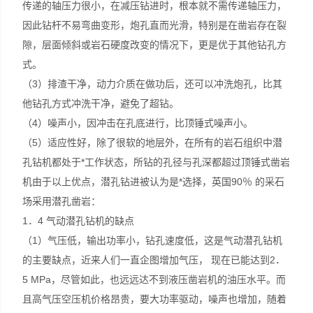
传递的轴压力很小，在减压钻进时，根本就不需传递轴压力，
因此钻杆不易弯曲变形，炮孔直而光滑，特别是在凿岩存在裂
隙，层面倾斜或岩石硬度改变的情况下，更是优于其他钻孔方
式。
（3）排渣干净，动力介质在做功后，还可以冲洗炮孔，比其
他钻孔方式冲洗干净，避免了超钻。
（4）噪声小，因冲击在孔底进行，比顶锤式噪声小。
（5）适应性好，除了很软的地层外，在所有的岩石组织中潜
孔钻机都处于*工作状态，所钻的孔径与孔深都超过顶锤式凿岩
机由于以上优点，潜孔钻进被认为是*选择，英国90％ 的采石
场采用潜孔凿岩：
1．4 气动潜孔钻机的缺点
（1）气压低，输出功率小，钻孔速度低，这是气动潜孔钻机
的主要缺点，近来人们一直企图增加气压， 现在已能达到2．
5 MPa，尽管如此，也远远达不到液压凿岩机的油压水平。而
且高气压空压机价格昂贵，要大功率驱动，噪声也增加，随着