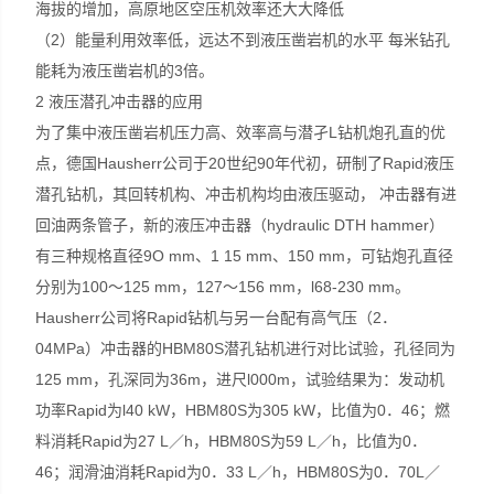
海拔的增加，高原地区空压机效率还大大降低
（2）能量利用效率低，远达不到液压凿岩机的水平 每米钻孔
能耗为液压凿岩机的3倍。
2 液压潜孔冲击器的应用
为了集中液压凿岩机压力高、效率高与潜孑L钻机炮孔直的优
点，德国Hausherr公司于20世纪90年代初，研制了Rapid液压
潜孔钻机，其回转机构、冲击机构均由液压驱动， 冲击器有进
回油两条管子，新的液压冲击器（hydraulic DTH hammer）
有三种规格直径9O mm、1 15 mm、150 mm，可钻炮孔直径
分别为100～125 mm，127～156 mm，l68-230 mm。
Hausherr公司将Rapid钻机与另一台配有高气压（2．
04MPa）冲击器的HBM80S潜孔钻机进行对比试验，孔径同为
125 mm，孔深同为36m，进尺l000m，试验结果为：发动机
功率Rapid为l40 kW，HBM80S为305 kW，比值为0．46；燃
料消耗Rapid为27 L／h，HBM80S为59 L／h，比值为0．
46；润滑油消耗Rapid为0．33 L／h，HBM80S为0．70L／