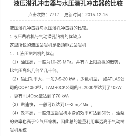
液压潜孔冲击器与水压潜孔冲击器的比较
点击次数：7717 更新时间：2015-12-15
液压潜孔冲击器与水压潜孔冲击器的比较。
宣化县瑞科钻孔机械厂
1 液压凿岩机与气动潜孔钻机的优缺点
这里所说的液压凿岩机是指顶锤式凿岩机
1．1 液压凿岩机的优点
（1）油压高，一般为10-25 MPa，并有向上限靠拢的趋势，
比气压高出几倍至几十倍。
（2）输出功率大，一般为5-20 kW ，少数机型， 如ATLAS公
司的COP4050型，TAMR0CK公司的HL2000型达到了40kW
，更有HL4Ooo型达到了70 kW。
（3）凿速快， 一般可以达到1～3 m／Min 。
（4）效率高，一般液压凿岩机本身的效率可达到50％ ，油泵
的效率也高于空气压缩机，因此总的能量利用率远高于气动凿
岩机系统