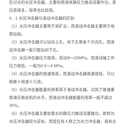
在讨论的水压冲击器，主要利用液体静压力推动活塞作功，泵
压高得多，效率也比较高。
4．1 水压冲击器与液动冲击器的区别
（1）水压冲击器主要用于采矿业，而液动冲击器主要用于地
质钻探。
（2）水压冲击器可以钻向上孔、向下孔等各个方向孔，而液
动冲击器一般只能钻向下孔。
（3）水压冲击器压力很高，高达l8～20MPa，而液动锤工作
压力很低，一般为0.5～4 MPa。
（4）水压冲击器的凿速很高，而液动冲击器凿速很低，可以
相差十倍或十几倍。
（5）水压冲击器能量利用率高于液动冲击器，达到了普通重
型液压凿岩机的水平，而液动冲击器能量利用率一般不超过
30％。
（6）水压冲击器主要依靠水的静压力推动活塞做功，故称为
水压冲击器较为妥帖，而现在有人称之为水力冲击器，易和主