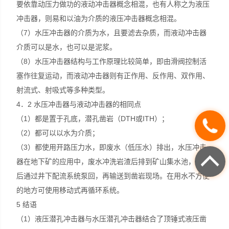
要依靠动压力做功的液动冲击器概念相混，也有人称之为液压
冲击器，则易和以油为介质的液压冲击器概念相混。
（7）水压冲击器的介质为水，且要滤去杂质，而液动冲击器
介质可以是水，也可以是泥浆。
（8）水压冲击器结构与工作原理比较简单，即由滑阀控制活
塞作往复运动，而液动冲击器则有正作用、反作用、双作用、
射流式、射吸式等多种类型。
4．2 水压冲击器与液动冲击器的相同点
（1）都是置于孔底，潜孔凿岩（DTH或ITH）；
（2）都可以以水为介质；
（3）都使用开路压力水，即废水（低压水）排出，水压冲击
器在地下矿的应用中，废水冲洗岩渣后排到矿山集水池，沉淀
后通过井下配流系统泵回，再输送到凿岩现场。在用水不方便
的地方可使用移动式再循环系统。
5 结语
（1）液压潜孔冲击器与水压潜孔冲击器结合了顶锤式液压凿