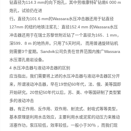
钻直径为114.3 mm的向下炮孔，其中劳维康特矿钻凿6 000 m
炮孔，试验仍在进
行。直径为101.6 mm的Wassara水压冲击器还用于钻直径
127mm 的纽约地铁注浆孔：直径152.4 mm 的Wassara水压
冲击器还用于在瑞士苏黎世附近钻了一个直径为165．1 mm，
深599．8 m 的地热井。只用了5天时间， 而用普通旋转钻机
则需要3个星期。Sandvik公司负责在世界范围内推广Wassara
水压潜孔凿岩设备。
4 水压冲击器与液动冲击器的区别
应当指出，我们需要将上述的水压冲击器与液动冲击器区分开
来，所谓液动冲击器，早在19世纪60年代，法、俄、美等国即
开始研究。20世纪50年代以后，苏、美、中等国研制了类型繁
多的液动冲击
器，有正作用、反作用、双作用、射流式、射吸式等等类型，
基本原理是利用水击效应，主要利用水或泥浆的动压力来推动
活塞作功，泵压较低，效率较低，一般小于30％ ，而我们现