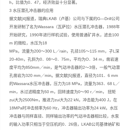
h，比值为0．47，经济效益十分显著。
3 水压潜孔冲击器的应用
据文献[4]报道，瑞典LKAB（卢基）公司与下属的G—Drill公司
开发研制了名为Wassara（瓦萨拉）水压潜孔冲击器，1988年
开始研究，1990年进行样机试验，使用普通矿井水，滤去100
m 的微粒，水压为18
MPa，流量为200～300 L／rain，孔径105～115 mm，孑L深
20-40m，孔斜为0．08～0．75m，平均为O．34 m，凿岩速
度平均为850mm／min，是气动冲击器的2～3倍，一般气动潜
孔凿岩为320 mm／min。据文献[5]报道，直径为101．6 mm
的Wassara水压冲击器，压力为18 MPa，流量为363．68 L／
min，水过滤精度为50 m，回转速度为0～90 r／min， 扭矩
zui大为2500Nm，推进力zui大为22 kN，冲击能为400 J，在
18MPa时冲击频率为60 Hz，冲击器输出功率为24 kW。水压
冲击器与同样直径、同样输出功率的气动冲击器相比较，水泵
的输入功率只相当于空压机的0．26倍，LKAB公司基律纳矿和