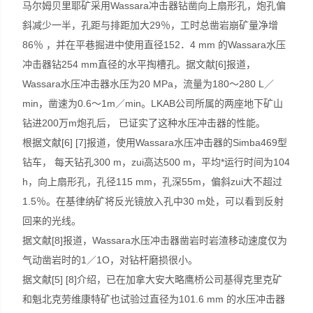
马尔姆贝里耶矿采用Wassara冲击器钻凿向上扇形孔，炮孔偏
斜减少一半，孔距与排距加大29％，工时总凿岩崩矿量净增
86％ ，并在平巷掘进中使用直径152．4 mm 的Wassara水压
冲击器钻254 mm直径的水平掏槽孔。据文献[6]报道，
Wassara水压冲击器水压为20 MPa，流量为180～280 L／
min，凿速为0.6～1m／min。LKAB公司所属的两座地下矿山
钻进200万m炮孔后， 已证实了这种水压冲击器的性能。
根据文献[6] [7]报道，使用Wassara水压冲击器的Simba469型
钻车， 每天钻孔300 m，zui高达500 m，平均*运行时间为104
h，向上扇形孔，孔径115 mm，孔深55m，偏斜zui大不超过
1.5％。在基律纳矿将反光镜放入孔中30 m处，可以看到反射
回来的光线。
据文献[8]报道，Wassara水压冲击器凿岩时岩渣移动速度仅为
气动凿岩时的1／1O，对钻杆磨损很小。
据文献[5] [8]介绍，已在加拿大安大略鹰桥公司基得克里克矿
和魁北克劳维康特矿也试验过直径为101.6 mm 的水压冲击器