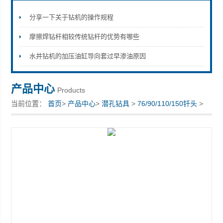
分享一下关于钻机的操作规程
摩擦焊钻杆相较传统钻杆的优势有哪些
宣化县瑞科钻孔机械厂
水井钻机的加压油缸导向套过早渗油原因
产品中心
Products
当前位置：
首页
>
产品中心
>
潜孔钻具
>
76/90/110/150钎头
>
高低风压DHD340-115黑金刚钎头零售