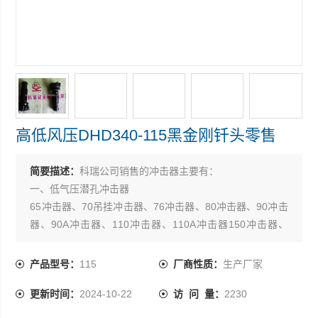
高低风压DHD340-115黑金刚钎头零售
简要描述：
科瑞公司销售的冲击器主要有：
一、低气压潜孔冲击器
65冲击器、70吊挂冲击器、76冲击器、80冲击器、90冲击
器、90A冲击器、110冲击器、110A冲击器150冲击器、
170冲击器、170A冲击器
二、中气压潜孔冲击器
产品型号：
115
厂商性质：
生产厂家
930冲击器、940冲击器
更新时间：
2024-10-22
访 问 量：
2230
三、高气压潜孔冲击器
330冲击器、335冲击器、340冲击器、345冲击器、345k