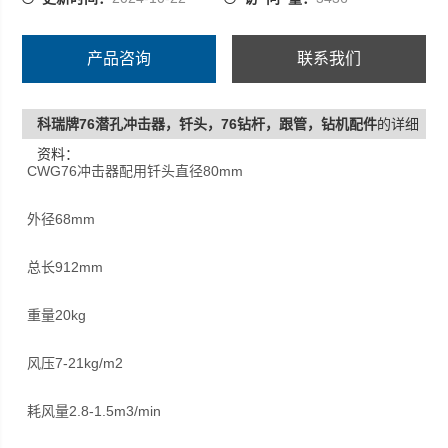
风压7-21kg/m2
产品咨询
联系我们
耗风量2.8-1.5m3/min
科瑞牌76潜孔冲击器，钎头，76钻杆，跟管，钻机配件
的详细
单次冲击能25kgm
资料：
CWG76冲击器配用钎头直径80mm
冲击频率900-1410次/分钟
外径68mm
连接方式外：T42X10X1.5
总长912mm
配用钎头CWG76-15A
重量20kg
CWG76冲击器是一种高风压潜孔冲击器，它是一种高性能
冲击器，功率大。
风压7-21kg/m2
耗风量2.8-1.5m3/min