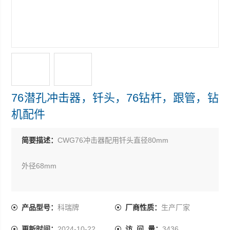
76潜孔冲击器，钎头，76钻杆，跟管，钻
机配件
简要描述：
CWG76冲击器配用钎头直径80mm
外径68mm
总长912mm
产品型号：
科瑞牌
厂商性质：
生产厂家
重量20kg
更新时间：
2024-10-22
访 问 量：
3436