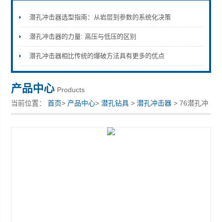
潜孔冲击器选型指南：从岩层到参数的系统化决策
潜孔冲击器的力量: 高压与低压的区别
宣化县瑞科钻孔机械厂
潜孔冲击器相比传统的爆破方法具有更多的优点
产品中心
Products
当前位置：
首页
>
产品中心
>
潜孔钻具
>
潜孔冲击器
> 76潜孔冲
击器，钎头，76钻杆，跟管，钻机配件