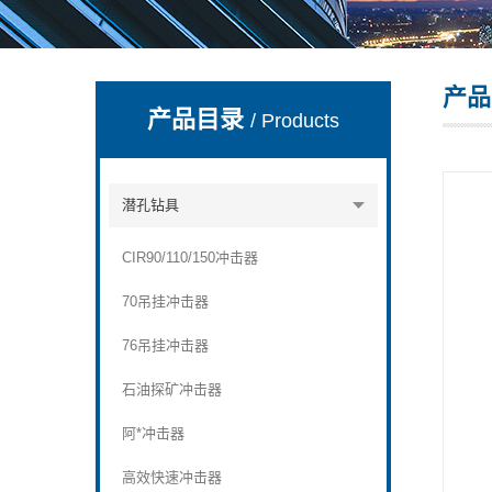
产品
宣化县瑞科钻孔机械厂
产品目录
/ Products
潜孔钻具
CIR90/110/150冲击器
70吊挂冲击器
76吊挂冲击器
石油探矿冲击器
阿*冲击器
高效快速冲击器