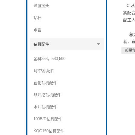
C.
过渡接头
紧配
钻杆
配工
跟管
总之
者，
钻机配件
如果
金科358，580,590
阿*钻机配件
宣化钻机配件
非开挖钻机配件
水井钻机配件
100B/D钻具配件
KQG150钻机配件