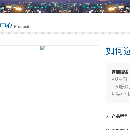
中心
Products
如何
简要描述
A从材料
（如静强
尼等）相
能，材料
B.从加
产品型号
件表面光