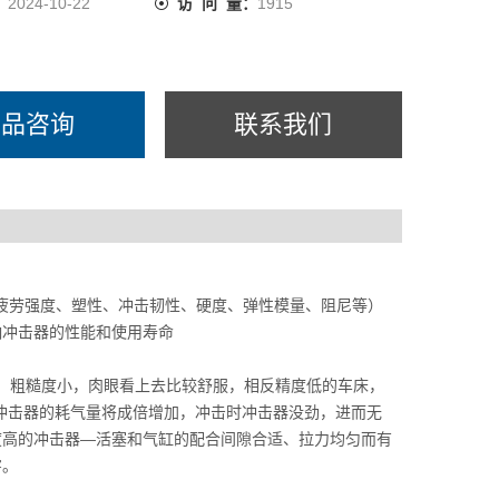
出的冲击器外套管粗糙，冲击器的
：
2024-10-22
访 问 量：
1915
产品咨询
联系我们
疲劳强度、塑性、冲击韧性、硬度、弹性模量、阻尼等）
响冲击器的性能和使用寿命
滑、粗糙度小，肉眼看上去比较舒服，相反精度低的车床，
冲击器的耗气量将成倍增加，冲击时冲击器没劲，进而无
度高的冲击器—活塞和气缸的配合间隙合适、拉力均匀而有
害。