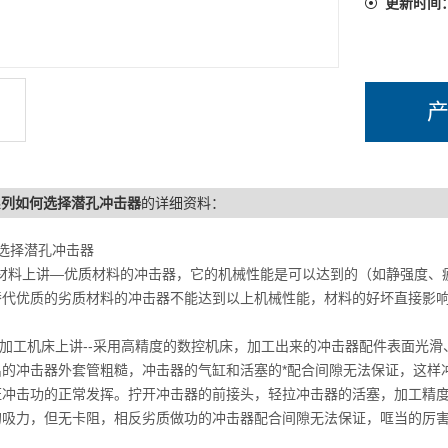
床，加工
更新时间
r系列如何选择潜孔冲击器
的详细资料：
选择潜孔冲击器
材料上讲—优质材料的冲击器，它的机械性能是可以达到的（如静强度、
替代优质的劣质材料的冲击器不能达到以上机械性能，材料的好坏直接影
从加工机床上讲--采用高精度的数控机床，加工出来的冲击器配件表面光
出的冲击器外套管粗糙，冲击器的气缸和活塞的*配合间隙无法保证，这样
证冲击功的正常发挥。拧开冲击器的前接头，轻拉冲击器的活塞，加工精
的吸力，但无卡阻，相反劣质做功的冲击器配合间隙无法保证，哐当的厉