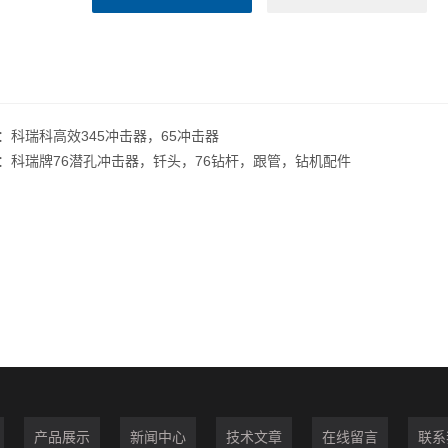
：
科瑞科高效345冲击器，65冲击器
：
科瑞牌76潜孔冲击器，钎头，76钻杆，跟管，钻机配件
产品展示
新闻中心
技术文章
在线留言
联系