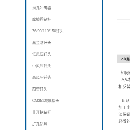
潜孔冲击器
摩擦焊钻杆
76/90/110/150钎头
黑金刚钎头
低风压钎头
ci
中风压钎头
如何
高风压钎头
A从
相反
跟管钎头
B.
CM351减震接头
加工
非开挖钻杆
法保
轻微
扩孔钻具