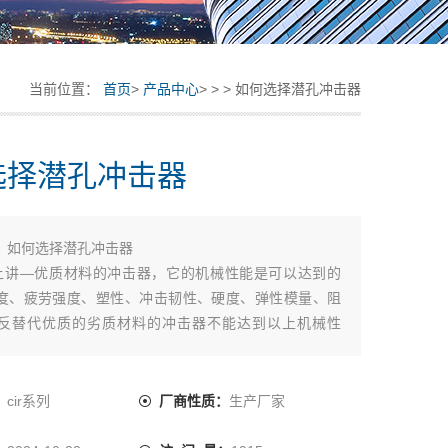
当前位置：
首页
>
产品中心
> > > 如何选择潜孔冲击器
选择潜孔冲击器
：
如何选择潜孔冲击器
上讲—优质材料的冲击器，它的机械性能是可以达到的
度、疲劳强度、塑性、冲击韧性、硬度、弹性模量、阻
反替代优质的劣质材料的冲击器不能达到以上机械性
的好坏直接影响冲击器的性能和使用寿命
工机床上讲--采用高精度的数控机床，加工出来的冲击器配
：
cir系列
厂商性质：
生产厂家
滑、粗糙度小，肉眼看上去比较舒服，相反精度低的车