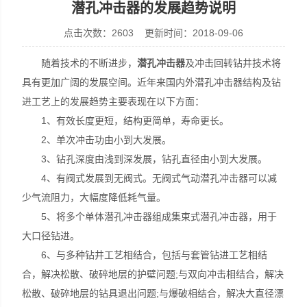
潜孔冲击器的发展趋势说明
点击次数：2603 更新时间：2018-09-06
随着技术的不断进步，
潜孔冲击器
及冲击回转钻井技术将
宣化县瑞科钻孔机械厂
具有更加广阔的发展空间。近年来国内外潜孔冲击器结构及钻
进工艺上的发展趋势主要表现在以下方面：
1、有效长度更短，结构更简单，寿命更长。
2、单次冲击功由小到大发展。
3、钻孔深度由浅到深发展，钻孔直径由小到大发展。
4、有阀式发展到无阀式。无阀式气动潜孔冲击器可以减
少气流阻力，大幅度降低耗气量。
5、将多个单体潜孔冲击器组成集束式潜孔冲击器，用于
大口径钻进。
6、与多种钻井工艺相结合，包括与套管钻进工艺相结
合，解决松散、破碎地层的护壁问题;与双向冲击相结合，解决
松散、破碎地层的钻具退出问题;与爆破相结合，解决大直径漂