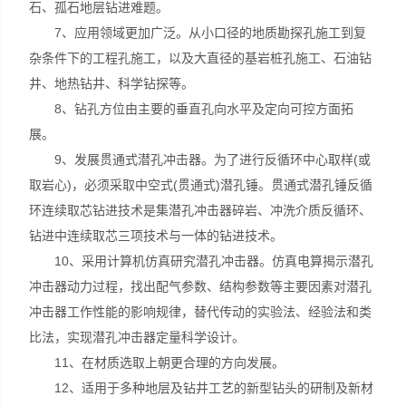
石、孤石地层钻进难题。
7、应用领域更加广泛。从小口径的地质勘探孔施工到复
杂条件下的工程孔施工，以及大直径的基岩桩孔施工、石油钻
井、地热钻井、科学钻探等。
8、钻孔方位由主要的垂直孔向水平及定向可控方面拓
展。
9、发展贯通式潜孔冲击器。为了进行反循环中心取样(或
取岩心)，必须采取中空式(贯通式)潜孔锤。贯通式潜孔锤反循
环连续取芯钻进技术是集潜孔冲击器碎岩、冲洗介质反循环、
钻进中连续取芯三项技术与一体的钻进技术。
10、采用计算机仿真研究潜孔冲击器。仿真电算揭示潜孔
冲击器动力过程，找出配气参数、结构参数等主要因素对潜孔
冲击器工作性能的影响规律，替代传动的实验法、经验法和类
比法，实现潜孔冲击器定量科学设计。
11、在材质选取上朝更合理的方向发展。
12、适用于多种地层及钻井工艺的新型钻头的研制及新材