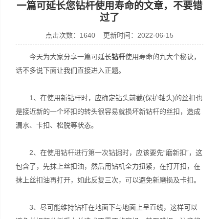
一篇可延长您钻杆使用寿命的文章，不要错
过了
点击次数：1640 更新时间：2022-06-15
宣化县瑞科钻孔机械厂
今天为大家分享一篇可延长
钻杆
使用寿命的九大个秘诀，
话不多说下面让我们直接进入正题。
1、在使用新钻杆时，应确定钻头前截(保护轴头)的丝扣也
是接近新的一个坏扣的转头很容易就损坏新钻杆的丝扣，造成
漏水、卡扣、松脱等状态。
2、在使用钻杆进行第一次钻掘时，应该要先“磨新扣”，这
包含了，先抹上丝扣油，然后用钻机全力扭紧，在打开扣，在
抹上丝扣油再打开，如此反复三次，可以避免新磨损及卡扣。
3、尽可能维持钻杆在地面下与地面上呈直线，这样可以