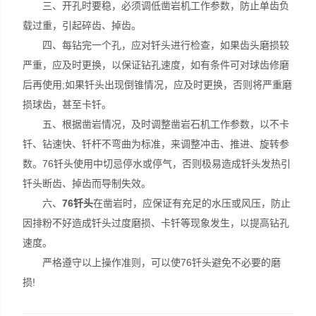
三、开孔时要稳，必须调低凿岩机工作参数，防止单齿负
载过重，引起碎齿、掉齿。
四、每钻完一个孔，应对钎头进行检查，如果齿头磨损较
严重，应及时更换，以保证钻孔速度，如有条件可对球齿修磨
后再使用;如果钎头出现倒锥情况，应及时更换，否则将严重磨
损球齿，甚至卡钎。
五、根据凿岩情况，及时调整凿岩石机工作参数，以不卡
钎、钻速快、钎杆不弯曲为标准，来调整冲击、推进、旋转参
数。76钎头使用中切忌停水或停气，否则极易造成钎头发热引
钎头断齿、掉齿而导制失效。
六、
76钎头
在凿岩时，应保证有充足的水压或风压，防止
因排粉不好造成钎头过度磨损、卡钎等现象发生，以提高钻孔
速度。
严格遵守以上操作准则，可以使76钎头避免不必要的磨
损!