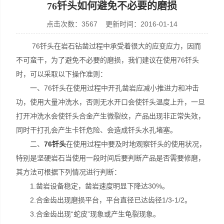
76钎头如何避免不必要的磨损
点击次数：3567 更新时间：2016-01-14
76钎头在岩石钻凿过程中承受着很大的应变应力，因而
宣化县瑞科钻孔机械厂
不可蛮干，为了避免不必要的磨损，我们建议在使用76钎头
时，可以采取以下操作准则：
一、76钎头在使用过程中开孔凿岩应减小推进力和冲击
功，使用大量冲洗水，否则无水开口会使钎头温度上升，一旦
打开冲洗水会使钎头合金产生微裂纹，产品出现非正常失效，
同时干打孔会产生卡钎危险、会造成钎头水孔堵塞。
二、
76钎头
在使用过程中要及时地观察钎头的使用状况，
特别是坚硬岩石当使用一段时间后要判断产品是否需要修磨，
其方法可根据下列情况进行判断：
1.凿岩设备稳定，凿岩速度明显下降达30%。
2.合金齿出现磨损平台，平台直径已达齿径1/3-1/2。
3.合金齿出现“蛇皮”现象或产生龟裂现象。