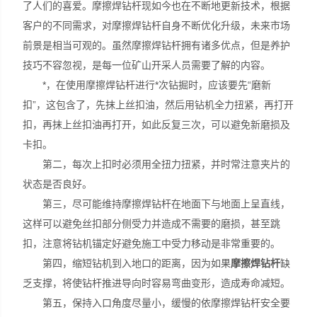
了人们的喜爱。摩擦焊钻杆现如今也在不断地更新技术，根据
客户的不同需求，对摩擦焊钻杆自身不断优化升级，未来市场
前景是相当可观的。虽然摩擦焊钻杆拥有诸多优点，但是养护
技巧不容忽视，是每一位矿山开采人员需要了解的内容。
*，在使用摩擦焊钻杆进行*次钻掘时，应该要先“磨新
扣”，这包含了，先抹上丝扣油，然后用钻机全力扭紧，再打开
扣，再抹上丝扣油再打开，如此反复三次，可以避免新磨损及
卡扣。
第二，每次上扣时必须用全扭力扭紧，并时常注意夹片的
状态是否良好。
第三，尽可能维持摩擦焊钻杆在地面下与地面上呈直线，
这样可以避免丝扣部分侧受力并造成不需要的磨损，甚至跳
扣，注意将钻机锚定好避免施工中受力移动是非常重要的。
第四，缩短钻机到入地口的距离，因为如果
摩擦焊钻杆
缺
乏支撑，将使钻杆推进导向时容易弯曲变形，造成寿命减短。
第五，保持入口角度尽量小，缓慢的依摩擦焊钻杆安全要