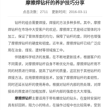
摩擦焊钻杆的养护技巧分享
点击次数：2711 更新时间：2016-03-11
钻杆的组合需要焊接，焊接的方法多种多样。其中，摩擦
宣化县瑞科钻孔机械厂
焊钻杆在市场中大受客户的欢迎，摩擦焊工艺是经过管体的冷
加工，保证了管体厚度的均匀，保障了钻杆的度，同时也增强
了摩擦焊钻杆的硬度和韧度。近年来，摩擦焊钻杆已经广泛应
用在冶金、煤炭、建材等领域施工中。
伴随着科学经济的发展，在不断地更新技术，根据客户的
不同需求，对摩擦焊钻杆自身不断优化升级。摩擦焊钻杆用不
同的材质进行焊接，提高了钻杆的质量，这区别于其他钻杆的
焊接方法。应用摩擦焊接技术，加强了摩擦焊钻杆的柔韧性，
同时还延长钻杆的使用寿命。根据对钻杆内部的热处理，对焊
接处的厚度进行加粗加厚，钻杆内部的强度也大大增强。
摩擦焊钻杆
主要适用于带有螺纹钻的钻头，在旋转安装时
具有好回转，阻力小的特点，在操作过程中也比较简单，受到