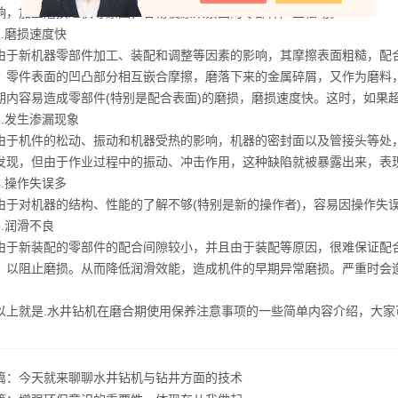
响，加上磨损过快等原因，容易使原来紧固的零部件产生松动。
磨损速度快
新机器零部件加工、装配和调整等因素的影响，其摩擦表面粗糙，配合
，零件表面的凹凸部分相互嵌合摩擦，磨落下来的金属碎屑，又作为磨料
期内容易造成零部件(特别是配合表面)的磨损，磨损速度快。这时，如果
发生渗漏现象
机件的松动、振动和机器受热的影响，机器的密封面以及管接头等处，
发现，但由于作业过程中的振动、冲击作用，这种缺陷就被暴露出来，表现为
操作失误多
对机器的结构、性能的了解不够(特别是新的操作者)，容易因操作失误
润滑不良
新装配的零部件的配合间隙较小，并且由于装配等原因，很难保证配合间
，以阻止磨损。从而降低润滑效能，造成机件的早期异常磨损。严重时会
就是.水井钻机在磨合期使用保养注意事项的一些简单内容介绍，大家
篇：
今天就来聊聊水井钻机与钻井方面的技术