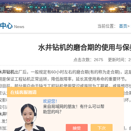
中心
当前位置：
首页
>
News
水井钻机的磨合期的使用与保
点击次数：2675 更新时间：201
水井钻机
出厂后，一般规定有60小时左右的磨合期(有的称为走合期)，
期是保证工程钻机正常运转，降低故障率，延长其使用寿命的重要环节。
前，部分用户由于缺乏工程钻机使用常识或是因为工期紧，或是想尽快
至认为，反正厂家有包修期，机器坏了由厂家负责维修，于是机器在磨合
仅影响了机器的正常使用，缩短了机器的使用寿命，而且还因为机器损坏
欢迎您！
来自局域网的朋友！有什么可以帮
应引起充分重视。
助您的吗？
水井钻机
磨合期的特点：
发生松动
工装配的零部件，存在着几何形状和配合尺寸的偏差，在使用初期，由