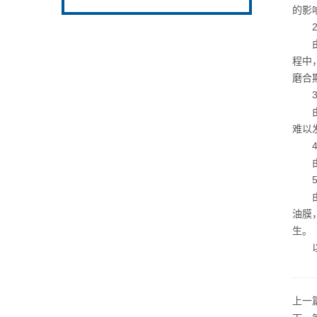
的影
2.
由于
程中
磨合
3.
由于
难以
4.
由于
5.
由于
油膜
生。
以上
上一