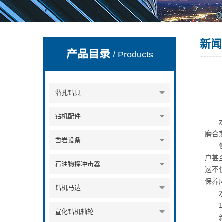
新闻
宣化县瑞科钻孔机械厂
产品目录
/ Products
潜孔钻具
钻机配件
磨合
凿岩设备
但目
户甚
石油物探冲击器
这不
保养
钻机马达
1.
宣化钻机轴轮
新加