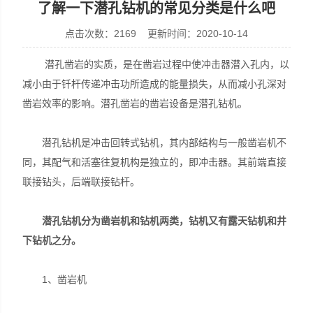
了解一下潜孔钻机的常见分类是什么吧
点击次数：2169 更新时间：2020-10-14
潜孔凿岩的实质，是在凿岩过程中使冲击器潜入孔内，以
宣化县瑞科钻孔机械厂
减小由于钎杆传递冲击功所造成的能量损失，从而减小孔深对
凿岩效率的影响。潜孔凿岩的凿岩设备是潜孔钻机。
潜孔钻机是冲击回转式钻机，其内部结构与一般凿岩机不
同，其配气和活塞往复机构是独立的，即冲击器。其前端直接
联接钻头，后端联接钻杆。
潜孔钻机分为凿岩机和钻机两类，钻机又有露天钻机和井
下钻机之分。
1、凿岩机