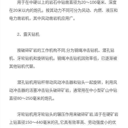
用于在中硬以上的岩石中钻凿直径为20～100毫米、深度
在20米以内的炮孔。按其动力不同可分为风动、内燃、液压和
电力凿岩机，其中风动凿岩机应用广。
2、露天钻机
按破碎矿岩的工作机构不同,分为钢绳冲击钻机、潜孔钻
机、牙轮钻机和旋转钻机。钢绳冲击钻机因效率低，已逐渐被
其他钻机代替。
潜孔钻机用钻杆带动风动冲击器和钻头一起旋转，利用风
动冲击器的活塞冲击钻头破碎矿岩，通常用在中小型矿山中钻
直径80～250毫米的炮孔。
牙轮钻机用牙轮钻头的辗压作用来破碎矿岩,适于在硬矿岩
上钻直径150～440毫米的孔,它具有效率高、劳动强度小的优