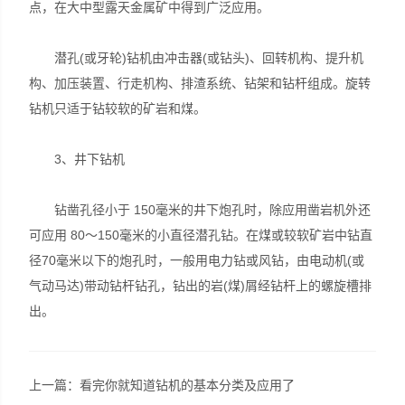
点，在大中型露天金属矿中得到广泛应用。
潜孔(或牙轮)钻机由冲击器(或钻头)、回转机构、提升机
构、加压装置、行走机构、排渣系统、钻架和钻杆组成。旋转
钻机只适于钻较软的矿岩和煤。
3、井下钻机
钻凿孔径小于 150毫米的井下炮孔时，除应用凿岩机外还
可应用 80～150毫米的小直径潜孔钻。在煤或较软矿岩中钻直
径70毫米以下的炮孔时，一般用电力钻或风钻，由电动机(或
气动马达)带动钻杆钻孔，钻出的岩(煤)屑经钻杆上的螺旋槽排
出。
上一篇：
看完你就知道钻机的基本分类及应用了