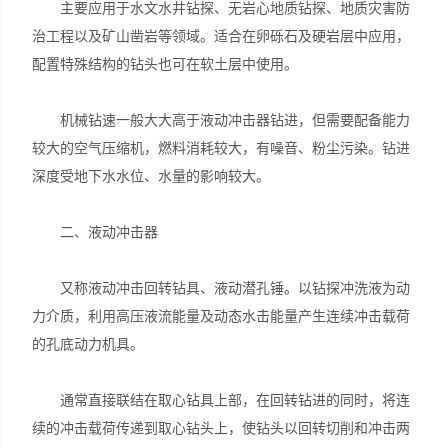
主要应用于水文水井钻探、无岩心地质钻探、地质灾害防
治工程以及矿山凿岩等领域。适合在卵砾石及硬岩层中应用，
配置特殊结构的钻头也可在软土层中使用。
机械钻速一般大大高于液动冲击器钻进，但需要配备能力
较大的空气压缩机，燃料消耗较大，有噪音、粉尘污染。钻进
深度受地下水水位、水量的影响较大。
二、液动冲击器
又称液动冲击回转钻具、液动潜孔锤。以钻探冲洗液为动
力介质，利用高压液流能量及动态水击能量产生连续冲击载荷
的孔底动力机具。
通常直接联结在取心钻具上部，在回转钻进的同时，将连
续的冲击载荷传递到取心钻头上，使钻头以回转切削和冲击两