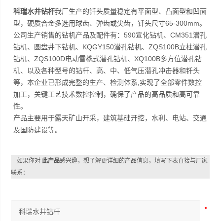
科瑞水井钻杆
我厂生产的钎头质量稳定有平面型、凸面型和凹面
型，硬质合金多选用球齿、弹齿或尖齿，钎头尺寸65-300mm。
公司生产销售的钻机产品及配件有：590宣化钻机、CM351潜孔
钻机、圆盘井下钻机、KQGY150潜孔钻机、ZQS100B立柱潜孔
钻机、ZQS100D电动雪橇式潜孔钻机、XQ100B多方位潜孔钻
机、以及各种型号的钻杆、高、中、低气压潜孔冲击器和钎头
等，本企业已形成完整的生产、检测体系,实现了全部零件数控
加工，关键工艺技术数控控制，确保了产品的高品质和高可靠
性。
产品主要用于露天矿山开采，建筑基础开挖，水利、电站、交通
及国防建设等。
如果你对
此产品
感兴趣，想了解更详细的产品信息，填写下表直接与厂家
联系：