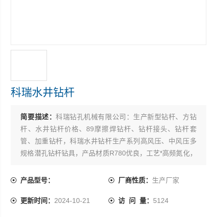
科瑞水井钻杆
简要描述：
科瑞钻孔机械有限公司：生产新型钻杆、方钻
杆、水井钻杆价格、89摩擦焊钻杆、钻杆接头、钻杆套
管、加重钻杆，科瑞水井钻杆生产系列高风压、中风压多
规格潜孔钻杆钻具，产品材质R780优良，工艺*高频氮化，
制造精致；使用起来，坚固耐磨，抗冲击功大，寿命长等
特点。欢迎选购
产品型号：
厂商性质：
生产厂家
更新时间：
2024-10-21
访 问 量：
5124