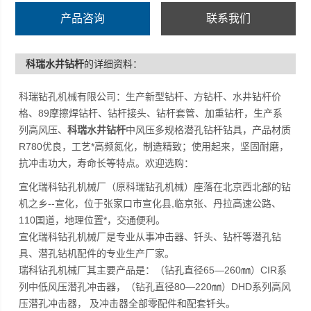
产品咨询
联系我们
科瑞水井钻杆
的详细资料：
科瑞钻孔机械有限公司：生产新型钻杆、方钻杆、水井钻杆价
格、89摩擦焊钻杆、钻杆接头、钻杆套管、加重钻杆，生产系
列高风压、
科瑞水井钻杆
中风压多规格潜孔钻杆钻具，产品材质
R780优良，工艺*高频氮化，制造精致；使用起来，坚固耐磨，
抗冲击功大，寿命长等特点。欢迎选购：
宣化瑞科钻孔机械厂（原科瑞钻孔机械）座落在北京西北部的钻
机之乡--宣化，位于张家口市宣化县,临京张、丹拉高速公路、
110国道，地理位置*，交通便利。
宣化瑞科钻孔机械厂是专业从事冲击器、钎头、钻杆等潜孔钻
具、潜孔钻机配件的专业生产厂家。
瑞科钻孔机械厂其主要产品是：（钻孔直径65—260㎜）CIR系
列中低风压潜孔冲击器，（钻孔直径80—220㎜）DHD系列高风
压潜孔冲击器， 及冲击器全部零配件和配套钎头。