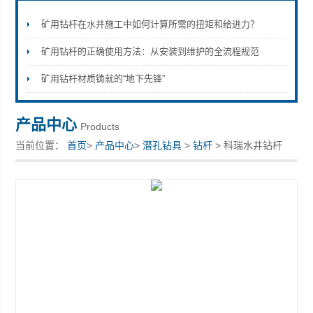
矿用钻杆在水井施工中如何计算所需的扭矩和给进力？
矿用钻杆的正确使用方法：从安装到维护的全流程规范
宣化县瑞科钻孔机械厂
矿用钻杆材质铸就的“地下先锋”
产品中心
Products
当前位置：
首页
>
产品中心
>
潜孔钻具
>
钻杆
> 科瑞水井钻杆