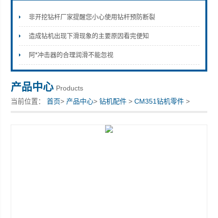
非开挖钻杆厂家提醒您小心使用钻杆预防断裂
造成钻机出现下滑现象的主要原因看完便知
宣化县瑞科钻孔机械厂
阿*冲击器的合理润滑不能忽视
产品中心
Products
当前位置：
首页
>
产品中心
>
钻机配件
>
CM351钻机零件
>
CM351钻机配件厂家供货