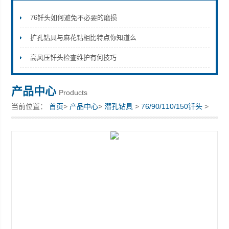
76钎头如何避免不必要的磨损
扩孔钻具与麻花钻相比特点你知道么
宣化县瑞科钻孔机械厂
高风压钎头检查维护有何技巧
产品中心
Products
当前位置：
首页
>
产品中心
>
潜孔钻具
>
76/90/110/150钎头
>
黑金刚钎头宣化总代理厂家价格供货