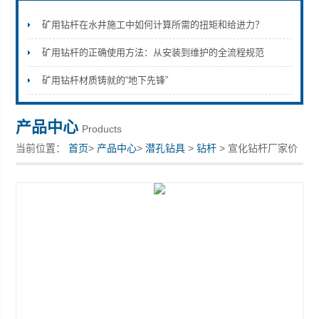
矿用钻杆在水井施工中如何计算所需的扭矩和给进力？
矿用钻杆的正确使用方法：从安装到维护的全流程规范
宣化县瑞科钻孔机械厂
矿用钻杆材质铸就的“地下先锋”
产品中心
Products
当前位置：
首页
>
产品中心
>
潜孔钻具
>
钻杆
> 宣化钻杆厂家价
格生产供货