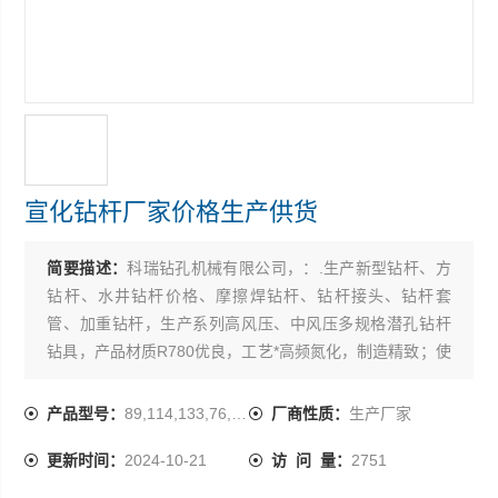
宣化钻杆厂家价格生产供货
简要描述：
科瑞钻孔机械有限公司，：.生产新型钻杆、方
钻杆、水井钻杆价格、摩擦焊钻杆、钻杆接头、钻杆套
管、加重钻杆，生产系列高风压、中风压多规格潜孔钻杆
钻具，产品材质R780优良，工艺*高频氮化，制造精致；使
用起来，坚固耐磨，抗冲击功大，寿命长等特点。
产品型号：
89,114,133,76,60,50,
厂商性质：
生产厂家
更新时间：
2024-10-21
访 问 量：
2751