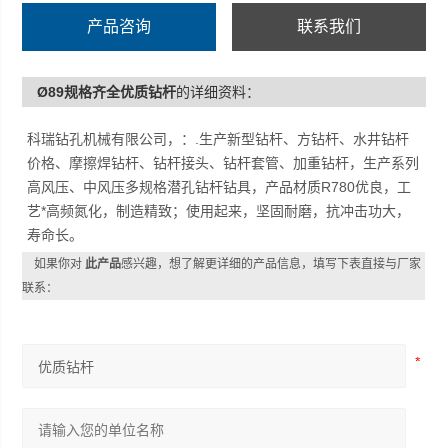
产品咨询
联系我们
Ø89规格齐全优质钻杆
的详细资料：
科瑞钻孔机械有限公司，：.生产新型钻杆、方钻杆、水井钻杆
价格、摩擦焊钻杆、钻杆接头、钻杆套管、加重钻杆，生产系列
高风压、中风压多规格潜孔钻杆钻具，产品材质R780优良，工
艺*高频氮化，制造精致；使用起来，坚固耐磨，抗冲击功大，
寿命长。
如果你对
此产品
感兴趣，想了解更详细的产品信息，填写下表直接与厂家
联系：