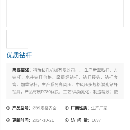
优质钻杆
简要描述：
科瑞钻孔机械有限公司，：.生产新型钻杆、方
钻杆、水井钻杆价格、摩擦焊钻杆、钻杆接头、钻杆套
管、加重钻杆，生产系列高风压、中风压多规格潜孔钻杆
钻具，产品材质R780优良，工艺*高频氮化，制造精致；使
用起来，坚固耐磨，抗冲击功大，寿命长。
产品型号：
Ø89规格齐全
厂商性质：
生产厂家
更新时间：
2024-10-21
访 问 量：
1697