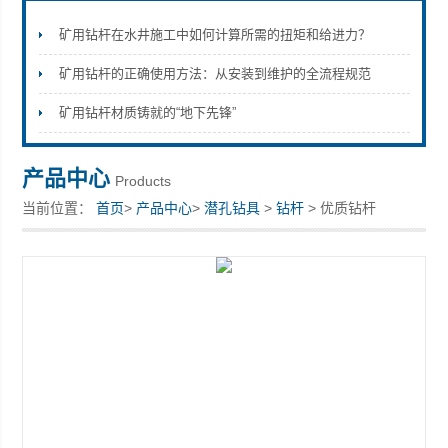
矿用钻杆在水井施工中如何计算所需的扭矩和给进力？
矿用钻杆的正确使用方法：从安装到维护的全流程规范
宣化县瑞科钻孔机械厂
矿用钻杆材质铸就的“地下先锋”
产品中心
Products
当前位置：
首页
>
产品中心
>
潜孔钻具
>
钻杆
> 优质钻杆