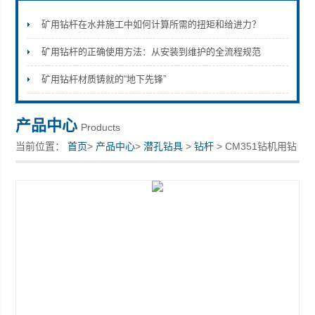
矿用钻杆在水井施工中如何计算所需的扭矩和给进力？
矿用钻杆的正确使用方法：从安装到维护的全流程规范
宣化县瑞科钻孔机械厂
矿用钻杆材质铸就的“地下先锋”
产品中心
Products
当前位置：
首页
>
产品中心
>
潜孔钻具
>
钻杆
> CM351钻机用钻
杆