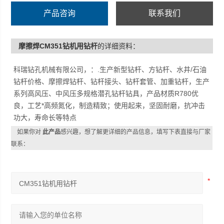
产品咨询
联系我们
摩擦焊CM351钻机用钻杆
的详细资料：
科瑞钻孔机械有限公司，：.生产新型钻杆、方钻杆、水井/石油
钻杆价格、摩擦焊钻杆、钻杆接头、钻杆套管、加重钻杆，生产
系列高风压、中风压多规格潜孔钻杆钻具，产品材质R780优
良，工艺*高频氮化，制造精致；使用起来，坚固耐磨，抗冲击
功大，寿命长等特点
如果你对
此产品
感兴趣，想了解更详细的产品信息，填写下表直接与厂家
联系：