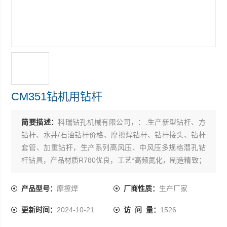
CM351钻机用钻杆
简要描述：
科瑞钻孔机械有限公司，：.生产新型钻杆、方
钻杆、水井/石油钻杆价格、摩擦焊钻杆、钻杆接头、钻杆
套管、加重钻杆，生产系列高风压、中风压多规格潜孔钻
杆钻具，产品材质R780优良，工艺*高频氮化，制造精致；
使用起来，坚固耐磨，抗冲击功大，寿命长等特点
产品型号：
摩擦焊
厂商性质：
生产厂家
更新时间：
2024-10-21
访 问 量：
1526