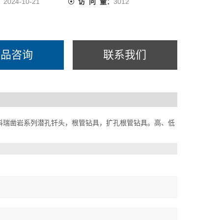
：
2024-10-21
访 问 量：
3012
产品咨询
联系我们
科瑞凿岩系列潜孔钎头，根管钻具，扩孔根管钻具。高、低