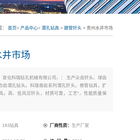
置：
首页
>
产品中心
>
潜孔钻具
>
跟管钎头
> 贵州水井市场
水井市场
：
宣化科瑞钻孔机械有限公司，：.生产尖齿钎头、球齿
合齿潜孔钻头。科瑞凿岩系列潜孔钎头，根管钻具，扩
具。高、低风压钎头，材质可靠，工艺*，性能质量保
：
183钻具
厂商性质：
生产厂家