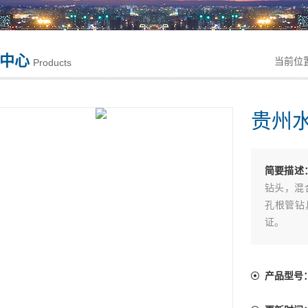
中心
当前位
Products
贵州
简要描述
钻头，混
孔根管钻
证。
产品型号