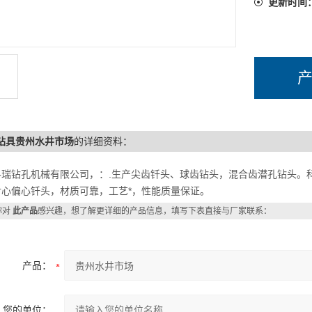
更新时间
3钻具贵州水井市场
的详细资料：
科瑞钻孔机械有限公司，：.生产尖齿钎头、球齿钻头，混合齿潜孔钻头。
对心偏心钎头，材质可靠，工艺*，性能质量保证。
你对
此产品
感兴趣，想了解更详细的产品信息，填写下表直接与厂家联系：
产品：
您的单位：