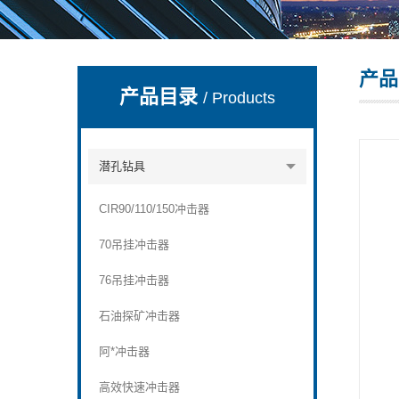
产品
宣化县瑞科钻孔机械厂
产品目录
/ Products
潜孔钻具
CIR90/110/150冲击器
70吊挂冲击器
76吊挂冲击器
石油探矿冲击器
阿*冲击器
高效快速冲击器