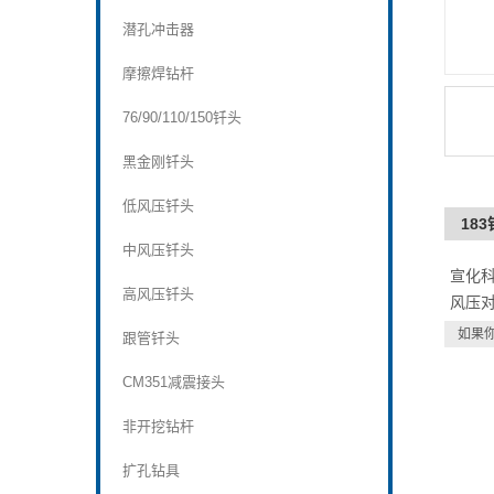
潜孔冲击器
摩擦焊钻杆
76/90/110/150钎头
黑金刚钎头
低风压钎头
18
中风压钎头
宣化
高风压钎头
风压
如果
跟管钎头
CM351减震接头
非开挖钻杆
扩孔钻具