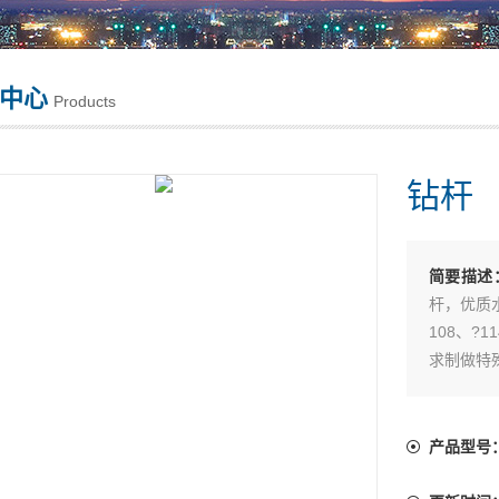
中心
Products
钻杆
简要描述
杆，优质水
108、?
求制做特
来，坚固
殊，欢迎
产品型号