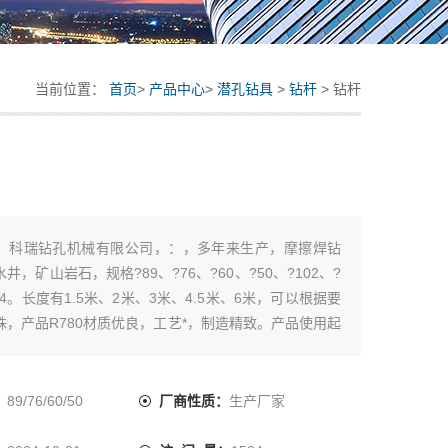
当前位置：
首页
>
产品中心
>
潜孔钻具
>
钻杆
> 钻杆
：
科瑞钻孔机械有限公司，：，多年来生产，摩擦焊钻
井，矿山岩石，规格?89、?76、?60、?50、?102、?
114。长度有1.5米、2米、3米、4.5米、6米，可以根据要
殊，产品R780材质优良，工艺*，制造精致。产品使用起
耐磨，寿命长，得到用户广泛认可。也可定做加长，特
合作。
：
89/76/60/50
厂商性质：
生产厂家