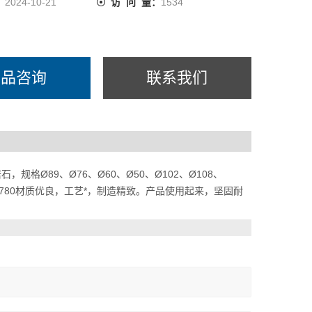
：
2024-10-21
访 问 量：
1534
产品咨询
联系我们
Ø89、Ø76、Ø60、Ø50、Ø102、Ø108、
品R780材质优良，工艺*，制造精致。产品使用起来，坚固耐