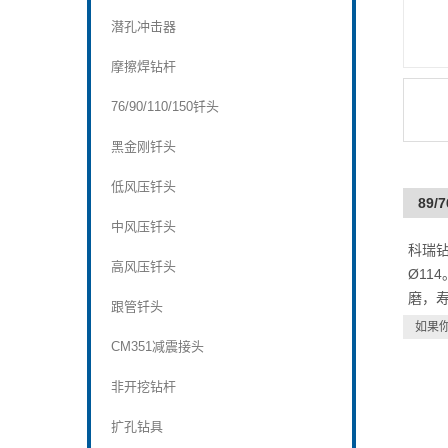
潜孔冲击器
摩擦焊钻杆
76/90/110/150钎头
黑金刚钎头
低风压钎头
89/
中风压钎头
科瑞钻
高风压钎头
Ø11
磨，
跟管钎头
如果
CM351减震接头
非开挖钻杆
扩孔钻具