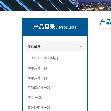
产品
宣化县瑞科钻孔机械厂
产品目录
/ Products
潜孔钻具
CIR90/110/150冲击器
70吊挂冲击器
76吊挂冲击器
石油探矿冲击器
阿*冲击器
高效快速冲击器