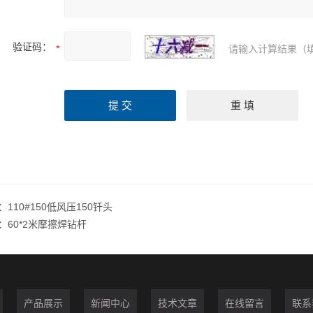
验证码：
请输入计算结果（
：
110#150低风压150钎头
：
60*2米摩擦焊钻杆
产品展示
新闻中心
技术文章
在线留言
联系