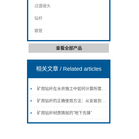
过渡接头
钻杆
跟管
查看全部产品
相关文章
/ Related articles
矿用钻杆在水井施工中如何计算所需的扭矩和给进力？
矿用钻杆的正确使用方法：从安装到维护的全流程规范
矿用钻杆材质铸就的“地下先锋”