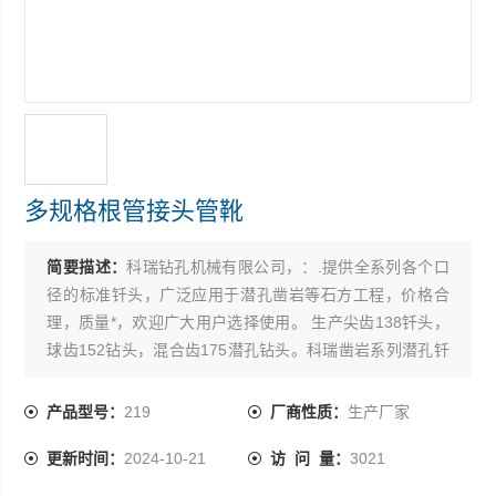
多规格根管接头管靴
简要描述：
科瑞钻孔机械有限公司，：.提供全系列各个口
径的标准钎头，广泛应用于潜孔凿岩等石方工程，价格合
理，质量*，欢迎广大用户选择使用。 生产尖齿138钎头，
球齿152钻头，混合齿175潜孔钻头。科瑞凿岩系列潜孔钎
头，根管钻具，扩孔根管钻具。高风压190钎头，材质可
靠，工艺*，性能质量保证。低风压潜孔250钻头 硬质合金
产品型号：
219
厂商性质：
生产厂家
矿用90B，115A潜孔钻头。
更新时间：
2024-10-21
访 问 量：
3021