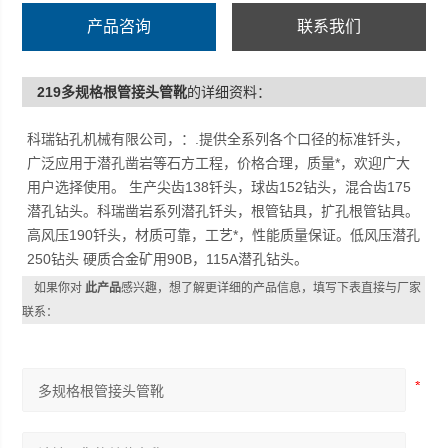
产品咨询
联系我们
219多规格根管接头管靴
的详细资料：
科瑞钻孔机械有限公司，：.提供全系列各个口径的标准钎头，
广泛应用于潜孔凿岩等石方工程，价格合理，质量*，欢迎广大
用户选择使用。 生产尖齿138钎头，球齿152钻头，混合齿175
潜孔钻头。科瑞凿岩系列潜孔钎头，根管钻具，扩孔根管钻具。
高风压190钎头，材质可靠，工艺*，性能质量保证。低风压潜孔
250钻头 硬质合金矿用90B，115A潜孔钻头。
如果你对
此产品
感兴趣，想了解更详细的产品信息，填写下表直接与厂家
联系：