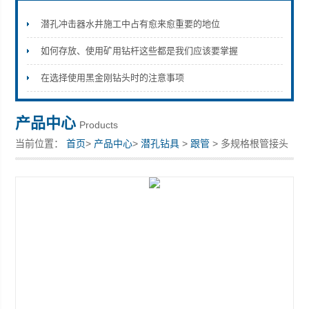
潜孔冲击器水井施工中占有愈来愈重要的地位
如何存放、使用矿用钻杆这些都是我们应该要掌握
宣化县瑞科钻孔机械厂
在选择使用黑金刚钻头时的注意事项
产品中心
Products
当前位置：
首页
>
产品中心
>
潜孔钻具
>
跟管
> 多规格根管接头
管靴