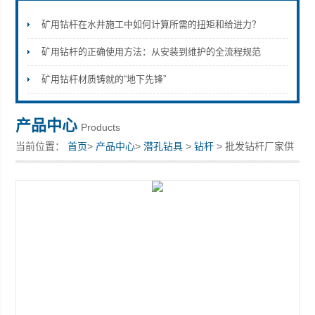
矿用钻杆在水井施工中如何计算所需的扭矩和给进力？
矿用钻杆的正确使用方法：从安装到维护的全流程规范
宣化县瑞科钻孔机械厂
矿用钻杆材质铸就的“地下先锋”
产品中心
Products
当前位置：
首页
>
产品中心
>
潜孔钻具
>
钻杆
> 批发钻杆厂家供
货