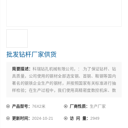
批发钻杆厂家供货
简要描述：
科瑞钻孔机械有限公司，：.为了保证钻杆、钻
具质量，公司使用的钢材全部选宝钢、首钢、鞍钢等国内
著名的钢铁企业生产的钢材，并按照国家有关标准进行抽
样检验；在生产过程中，我们使用高精密度数控机床、数
控摩擦焊机等*的设备进行加工，调质、氮化等热处理工艺
进行处理，并进行无损化探伤等检测方式进行检测，从各
产品型号：
76X2米
厂商性质：
生产厂家
个方面充分保证了所生产钻具的质量。
更新时间：
2024-10-21
访 问 量：
2949