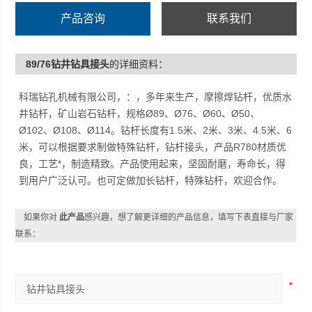
产品咨询
联系我们
89/76钻井钻具接头
的详细资料：
科瑞钻孔机械有限公司，：，多年来生产，摩擦焊钻杆，优质水
井钻杆，矿山岩石钻杆，规格Ø89、Ø76、Ø60、Ø50、
Ø102、Ø108、Ø114。钻杆长度有1.5米、2米、3米、4.5米、6
米，可以根据要求制做特殊钻杆，钻杆接头，产品R780材质优
良，工艺*，制造精致。产品使用起来，坚固耐磨，寿命长，得
到用户广泛认可。也可定做加长钻杆，特殊钻杆，欢迎合作。
如果你对
此产品
感兴趣，想了解更详细的产品信息，填写下表直接与厂家
联系：