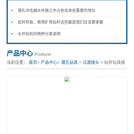
潜孔冲击器水井施工中占有愈来愈重要的地位
如何存放、使用矿用钻杆这些都是我们应该要掌握
宣化县瑞科钻孔机械厂
水井钻机的两种分类说明
产品中心
Products
当前位置：
首页
>
产品中心
>
潜孔钻具
>
过渡接头
> 钻井钻具接
头