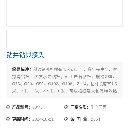
钻井钻具接头
简要描述：
科瑞钻孔机械有限公司，：，多年来生产，摩
擦焊钻杆，优质水井钻杆，矿山岩石钻杆，规格Ø89、
Ø76、Ø60、Ø50、Ø102、Ø108、Ø114。钻杆长度有1.5
米、2米、3米、4.5米、6米，可以根据要求制做特殊钻
杆，钻杆接头，产品R780材质优良，工艺*，制造精致。产
品使用起来，坚固耐磨，寿命长，得到用户广泛认可。也
产品型号：
89/76
厂商性质：
生产厂家
可定做加长钻杆，特殊钻杆，欢迎合作。
更新时间：
2024-10-21
访 问 量：
2654