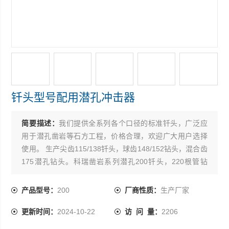
钎头型号配用潜孔冲击器
简要描述：
我们提供全系列各个口径的标准钎头，广泛应
用于潜孔凿岩等石方工程，价格合理，欢迎广大用户选择
使用。 生产尖齿115/138钎头，球齿148/152钻头，混合齿
175潜孔钻头。科瑞凿岩系列潜孔200钎头，220根管钻
具，219扩孔根管钻具。高风压190钎头，材质可靠，工艺
*，性能质量保证。
产品型号：
200
厂商性质：
生产厂家
更新时间：
2024-10-22
访 问 量：
2206