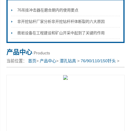
76吊挂冲击器在磨合期内的使用要点
非开挖钻杆厂家分析非开挖钻杆杆体断裂的六大原因
宣化县瑞科钻孔机械厂
凿岩设备在工程建设和矿山开采中起到了关键的作用
产品中心
Products
当前位置：
首页
>
产品中心
>
潜孔钻具
>
76/90/110/150钎头
>
钎头型号配用潜孔冲击器