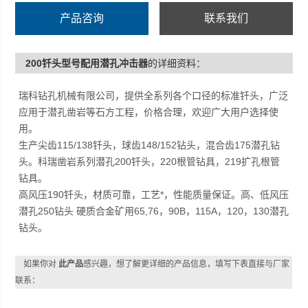
产品咨询
联系我们
200钎头型号配用潜孔冲击器
的详细资料：
瑞科钻孔机械有限公司，提供全系列各个口径的标准钎头，广泛
应用于潜孔凿岩等石方工程，价格合理，欢迎广大用户选择使
用。
生产尖齿115/138钎头，球齿148/152钻头，混合齿175潜孔钻
头。科瑞凿岩系列潜孔200钎头，220根管钻具，219扩孔根管
钻具。
高风压190钎头，材质可靠，工艺*，性能质量保证。高、低风压
潜孔250钻头 硬质合金矿用65,76，90B，115A，120，130潜孔
钻头。
如果你对
此产品
感兴趣，想了解更详细的产品信息，填写下表直接与厂家
联系：