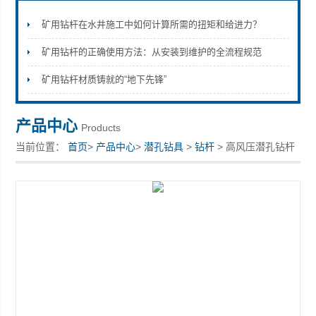
矿用钻杆在水井施工中如何计算所需的扭矩和给进力？
矿用钻杆的正确使用方法：从安装到维护的全流程规范
宣化县瑞科钻孔机械厂
矿用钻杆材质铸就的“地下先锋”
产品中心
Products
当前位置：
首页
>
产品中心
>
潜孔钻具
>
钻杆
> 高风压潜孔钻杆
摩擦焊工艺宣化钻杆厂家