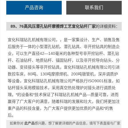
产品咨询
联系我们
89、76高风压潜孔钻杆摩擦焊工艺宣化钻杆厂家
的详细资料：
宣化科瑞钻孔机械有限公司，，是一家集设计、生产、销售及售
后服务于一体的小型潜孔钻机、潜孔钻具、非开挖钻具的制造企
业，可以生产直径42—140毫米的各种型号非开挖钻杆、潜孔钻
杆、石油钻杆、地质钻杆、锚固钻杆，以及非开挖导向钻头、分
动器、变径接头等非开挖钻具，宣化科瑞钻孔机械有限公司引进
数控车床，80吨、130吨摩擦焊机、200吨镦管机，深井调质炉
等设备，宣化科瑞钻孔机械有限公司严格执行ISO9001标准，如
钻杆接头采用模锻技术，采用真空热处理炉对接头进行调质处
理。*的设备和*技术保证了科瑞钻孔机械产品—质量可靠，进而
赢得了广大客户的满意，随着科瑞的发展和壮大，我们将更加注
重产品的科技含量，为广大客户提供更加优质的产品和*的售
后。
如果你对
此产品
感兴趣，想了解更详细的产品信息，填写下表直接与厂家