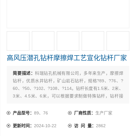
高风压潜孔钻杆摩擦焊工艺宣化钻杆厂家
简要描述：
科瑞钻孔机械有限公司，多年来生产，摩擦焊
钻杆，优质水井钻杆，矿山岩石钻杆，规格?89、?76、?
60、?50、?102、?108、?114。钻杆长度有1.5米、2米、
3米、4.5米、6米，可以根据要求制做特殊钻杆，钻杆接
头，产品R780材质优良，工艺*，制造精致。产品使用起
来，坚固耐磨，寿命长，得到用户广泛认可。也可定做加
产品型号：
89、76
厂商性质：
生产厂家
长钻杆，特殊钻杆，欢迎合
更新时间：
2024-10-22
访 问 量：
2862