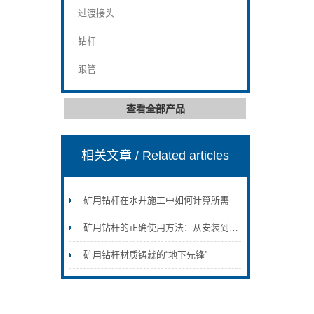
过渡接头
钻杆
跟管
查看全部产品
相关文章
/ Related articles
矿用钻杆在水井施工中如何计算所需的扭矩和给进力？
矿用钻杆的正确使用方法：从安装到维护的全流程规范
矿用钻杆材质铸就的“地下先锋”