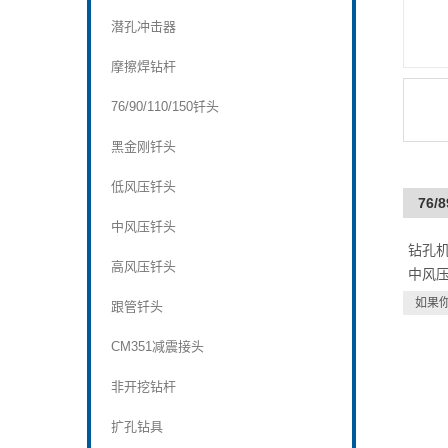
潜孔冲击器
摩擦焊钻杆
76/90/110/150钎头
黑金刚钎头
低风压钎头
76
中风压钎头
钻孔
高风压钎头
中风压
如果
跟管钎头
CM351减震接头
非开挖钻杆
扩孔钻具