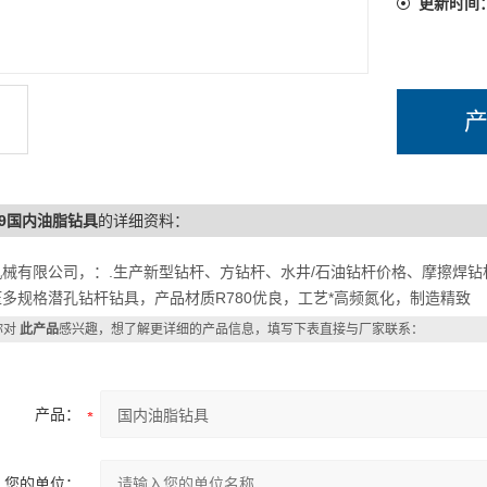
更新时间
/89国内油脂钻具
的详细资料：
机械有限公司，：.生产新型钻杆、方钻杆、水井/石油钻杆价格、摩擦焊
多规格潜孔钻杆钻具，产品材质R780优良，工艺*高频氮化，制造精致
你对
此产品
感兴趣，想了解更详细的产品信息，填写下表直接与厂家联系：
产品：
您的单位：