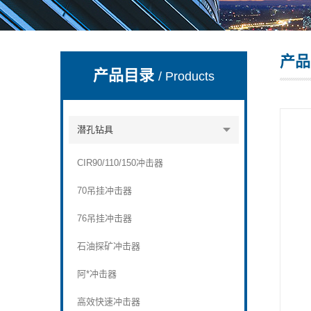
产品
宣化县瑞科钻孔机械厂
产品目录
/ Products
潜孔钻具
CIR90/110/150冲击器
70吊挂冲击器
76吊挂冲击器
石油探矿冲击器
阿*冲击器
高效快速冲击器