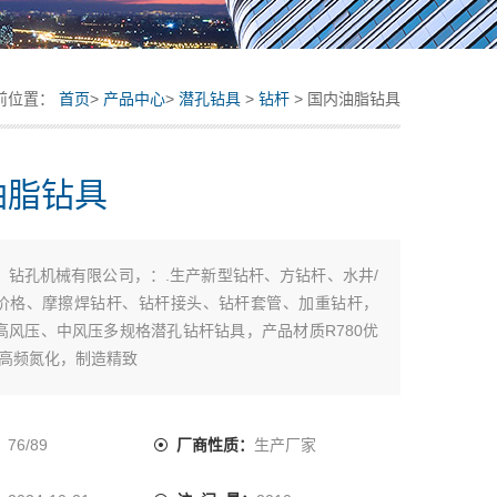
前位置：
首页
>
产品中心
>
潜孔钻具
>
钻杆
> 国内油脂钻具
油脂钻具
：
钻孔机械有限公司，：.生产新型钻杆、方钻杆、水井/
价格、摩擦焊钻杆、钻杆接头、钻杆套管、加重钻杆，
高风压、中风压多规格潜孔钻杆钻具，产品材质R780优
*高频氮化，制造精致
：
76/89
厂商性质：
生产厂家