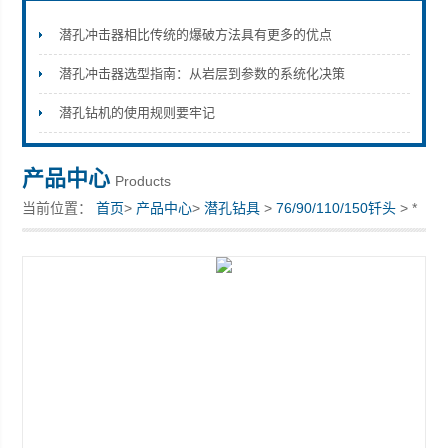
潜孔冲击器相比传统的爆破方法具有更多的优点
潜孔冲击器选型指南：从岩层到参数的系统化决策
宣化县瑞科钻孔机械厂
潜孔钻机的使用规则要牢记
产品中心
Products
当前位置：
首页
>
产品中心
>
潜孔钻具
>
76/90/110/150钎头
> *
宣化钻具