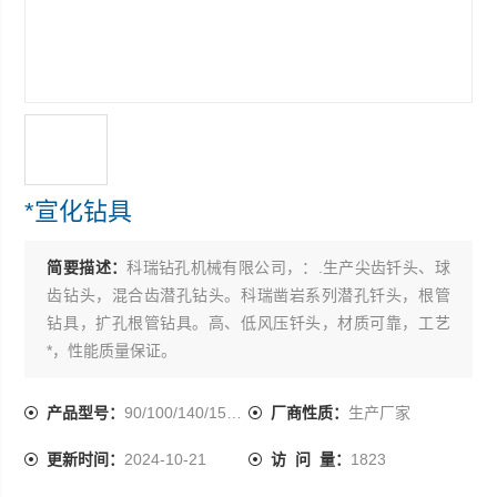
*宣化钻具
简要描述：
科瑞钻孔机械有限公司，：.生产尖齿钎头、球
齿钻头，混合齿潜孔钻头。科瑞凿岩系列潜孔钎头，根管
钻具，扩孔根管钻具。高、低风压钎头，材质可靠，工艺
*，性能质量保证。
产品型号：
90/100/140/150/180
厂商性质：
生产厂家
更新时间：
2024-10-21
访 问 量：
1823