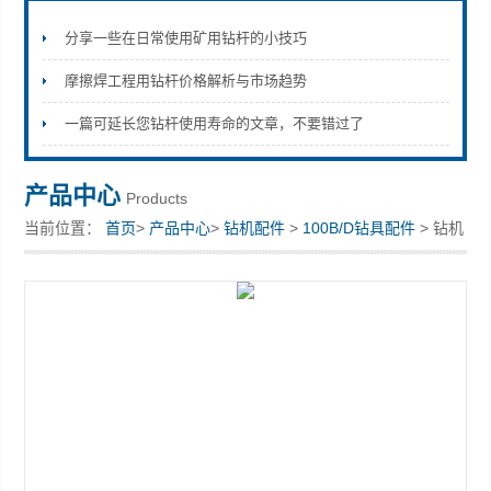
分享一些在日常使用矿用钻杆的小技巧
摩擦焊工程用钻杆价格解析与市场趋势
宣化县瑞科钻孔机械厂
一篇可延长您钻杆使用寿命的文章，不要错过了
产品中心
Products
当前位置：
首页
>
产品中心
>
钻机配件
>
100B/D钻具配件
> 钻机
钻杆接盘宣化供应商