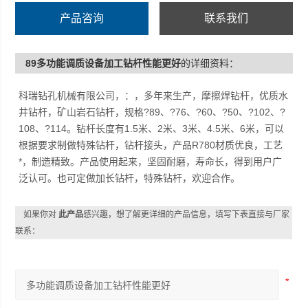
产品咨询
联系我们
89多功能调质设备加工钻杆性能更好
的详细资料：
科瑞钻孔机械有限公司，：，多年来生产，摩擦焊钻杆，优质水
井钻杆，矿山岩石钻杆，规格?89、?76、?60、?50、?102、?
108、?114。钻杆长度有1.5米、2米、3米、4.5米、6米，可以
根据要求制做特殊钻杆，钻杆接头，产品R780材质优良，工艺
*，制造精致。产品使用起来，坚固耐磨，寿命长，得到用户广
泛认可。也可定做加长钻杆，特殊钻杆，欢迎合作。
如果你对
此产品
感兴趣，想了解更详细的产品信息，填写下表直接与厂家
联系：