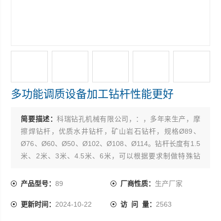
多功能调质设备加工钻杆性能更好
简要描述：
科瑞钻孔机械有限公司，：，多年来生产，摩
擦焊钻杆，优质水井钻杆，矿山岩石钻杆，规格Ø89、
Ø76、Ø60、Ø50、Ø102、Ø108、Ø114。钻杆长度有1.5
米、2米、3米、4.5米、6米，可以根据要求制做特殊钻
杆，钻杆接头，产品R780材质优良，工艺*，制造精致。产
品使用起来，坚固耐磨，寿命长，得到用户广泛认可。也
产品型号：
89
厂商性质：
生产厂家
可定做加长钻杆，特殊钻杆，欢迎合作。
更新时间：
2024-10-22
访 问 量：
2563