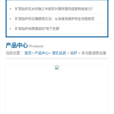
矿用钻杆在水井施工中如何计算所需的扭矩和给进力？
矿用钻杆的正确使用方法：从安装到维护的全流程规范
宣化县瑞科钻孔机械厂
矿用钻杆材质铸就的“地下先锋”
产品中心
Products
当前位置：
首页
>
产品中心
>
潜孔钻具
>
钻杆
> 多功能调质设备
加工钻杆性能更好