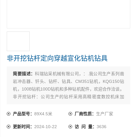
非开挖钻杆定向穿越宣化钻机钻具
简要描述：
科瑞钻采机械有限公司，：.我公司生产系列凿
岩冲击器、钎头、钻杆、钻具、CM351钻机，KQG150钻
机，100B钻机100D钻机和多种钻机配件，欢迎合作洽谈。
非开挖钻杆：公司生产的钻杆采用高精密度数控机床加
工，严格执行API标准，除了能够生产各大主机厂家的钻杆
扣型外，还可以按照客户的要求，加工其他扣型的钻杆、
产品型号：
89X4.5米
厂商性质：
生产厂家
钻具。我公司生产的钻杆、钻具在十余年非开挖产品的生
更新时间：
2024-10-22
访 问 量：
3636
产发展过程中，不断投入设备，扩大生产，改进工艺。钻
杆从直径的加大（Z大可生产Φ168mm钻杆）；扣型的丰富