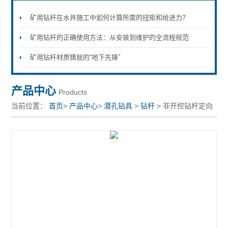
矿用钻杆在水井施工中如何计算所需的扭矩和给进力？
矿用钻杆的正确使用方法：从安装到维护的全流程规范
宣化县瑞科钻孔机械厂
矿用钻杆材质铸就的“地下先锋”
产品中心
Products
当前位置：
首页
>
产品中心
>
潜孔钻具
>
钻杆
> 非开挖钻杆定向
穿越宣化钻机钻具