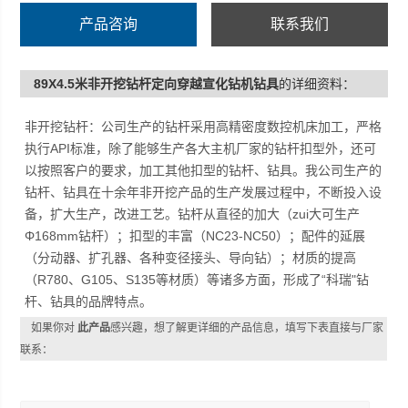
（NC23-NC50）；配件的延展（分动器、扩孔器、各种变
产品咨询
联系我们
径接头、导向钻）；材质的提高（R780、G105、S135等
材质）等诸多方面，形成了“科瑞"钻杆、钻具的品牌特点。
89X4.5米非开挖钻杆定向穿越宣化钻机钻具
的详细资料：
非开挖钻杆：公司生产的钻杆采用高精密度数控机床加工，严格
执行API标准，除了能够生产各大主机厂家的钻杆扣型外，还可
以按照客户的要求，加工其他扣型的钻杆、钻具。我公司生产的
钻杆、钻具在十余年非开挖产品的生产发展过程中，不断投入设
备，扩大生产，改进工艺。钻杆从直径的加大（zui大可生产
Φ168mm钻杆）；扣型的丰富（NC23-NC50）；配件的延展
（分动器、扩孔器、各种变径接头、导向钻）；材质的提高
（R780、G105、S135等材质）等诸多方面，形成了“科瑞"钻
杆、钻具的品牌特点。
如果你对
此产品
感兴趣，想了解更详细的产品信息，填写下表直接与厂家
联系：