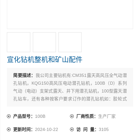
宣化钻机整机和矿山配件
简要描述：
我公司主要钻机有:CM351露天高风压全气动潜
孔钻机，KQG150高风压电动潜孔钻机，100B（D）系列
气动（电动）支架式露天、井下用潜孔钻机，100型露天潜
孔钻车，还有各种按客户要求订作的潜孔钻机如：胶轮式
潜孔钻机，胶轮自行式潜孔钻机，短机身支架式潜孔钻
机，圆盘式井下潜孔钻机。
产品型号：
100B
厂商性质：
生产厂家
更新时间：
2024-10-22
访 问 量：
3105