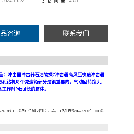
：
2024-10-22
访 问 量：
4301
产品咨询
联系我们
产品：冲击器冲击器石油物探7冲击器高风压快速冲击器
压潜孔钻机每个减速箱部分是很重要的，气动回转炮头，
工作时间zui长的箱体。
260
㎜
）
CIR
系列中低风压潜孔冲击器，（钻孔直径80—220
㎜
）
DHD
系