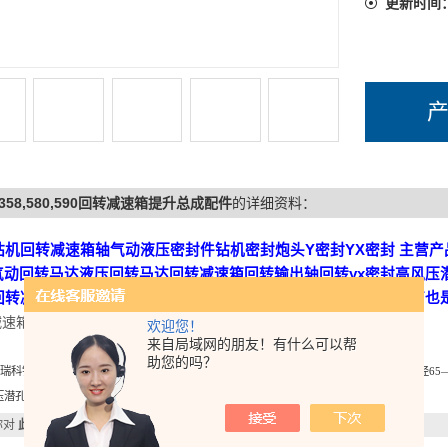
更新时间
358,580,590回转减速箱提升总成配件
的详细资料：
钻机回转减速箱轴气动液压密封件钻机密封炮头Y密封YX密封 主营
c气动回转马达液压回转马达回转减速箱回转输出轴回转yx密封高风
回转减速箱总成。经营有原厂减速箱所有配件及总成。回转减速箱也是
减速箱输出轴，密封，炮头。
欢迎您！
来自局域网的朋友！有什么可以帮
助您的吗？
科钻孔机械厂是专业研发高效能潜孔钻具的专业生产厂家。其主要产品是：（钻孔直径65—
压潜孔冲击器，钎头， 及冲击器全部零配件。
你对
此产品
感兴趣，想了解更详细的产品信息，填写下表直接与厂家联系：