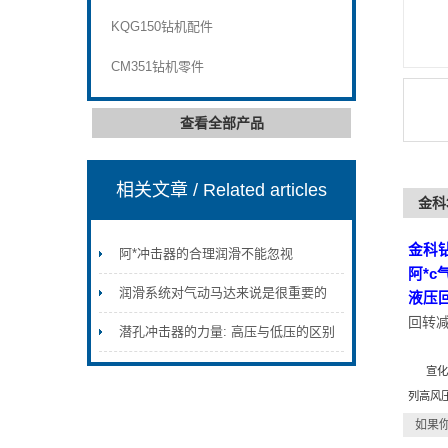
KQG150钻机配件
CM351钻机零件
查看全部产品
相关文章
/ Related articles
金科
金科
阿*冲击器的合理润滑不能忽视
阿*
润滑系统对气动马达来说是很重要的
液压
回转
潜孔冲击器的力量: 高压与低压的区别
宣化瑞
列高风
如果